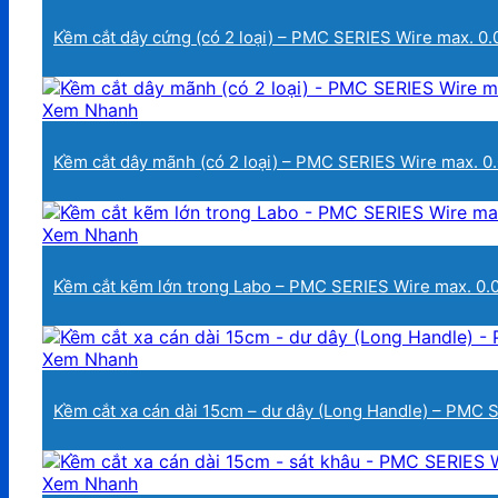
Kềm cắt dây cứng (có 2 loại) – PMC SERIES Wire max. 0.
Xem Nhanh
Kềm cắt dây mãnh (có 2 loại) – PMC SERIES Wire max. 0.
Xem Nhanh
Kềm cắt kẽm lớn trong Labo – PMC SERIES Wire max. 0.
Xem Nhanh
Kềm cắt xa cán dài 15cm – dư dây (Long Handle) – PMC 
Xem Nhanh