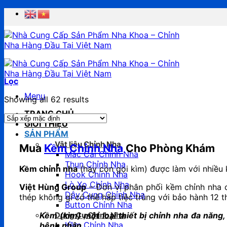
Chuyển
đến
nội
dung
Lọc
Menu
Showing all 62 results
TRANG CHỦ
GIỚI THIỆU
SẢN PHẨM
Vật liệu Chỉnh Nha
Mua
Kềm Chỉnh Nha
Cho Phòng Khám
Mắc Cài Chỉnh Nha
Thun Chỉnh Nha
Kềm chỉnh nha
(hay còn gọi kìm) được làm với nhiều
Hook Chỉnh Nha
Lò Xo Chỉnh Nha
Việt Hùng Group
– Đơn vị phân phối kềm chỉnh nha c
Dây Cung Chỉnh Nha
thép không gỉ có thể hấp tiệc trùng với bảo hành 12 
Button Chỉnh Nha
Kềm (kìm) một loại thiết bị chỉnh nha đa năng
Dụng Cụ Chỉnh Nha
Kềm Chỉnh Nha
bệnh nhân.