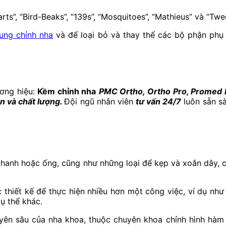
ts”, “Bird-Beaks”, “139s”, “Mosquitoes”, “Mathieus” và “Twe
ung chỉnh nha
và để loại bỏ và thay thế các bộ phận phụ 
ơng hiệu:
Kềm chỉnh nha
PMC Ortho, Ortho Pro, Promed
n và chất lượng.
Đội ngũ nhân viên
tư vấn 24/7
luôn sẵn sà
thanh hoặc ống, cũng như những loại để kẹp và xoắn dây, c
thiết kế để thực hiện nhiều hơn một công việc, ví dụ như 
ụ thể khác.
yên sâu của nha khoa, thuộc chuyên khoa chỉnh hình hàm 