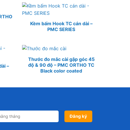
ORTHO
Kềm bấm Hook TC cán dài –
PMC SERIES
Thước đo mắc cài gập góc 45
độ & 90 độ – PMC ORTHO TC
ài –
Black color coated