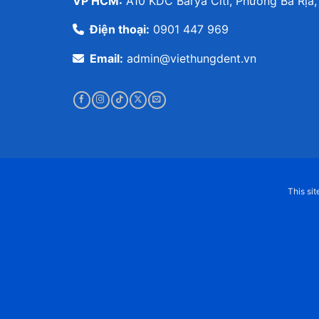
VP HCM:
A10 KDC Barya Citi, Phường Bà Rịa,
Điện thoại:
0901 447 969
Email:
admin@viethungdent.vn
This si