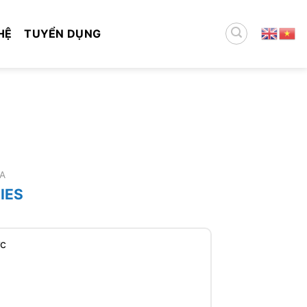
HỆ
TUYỂN DỤNG
A
IES
ức