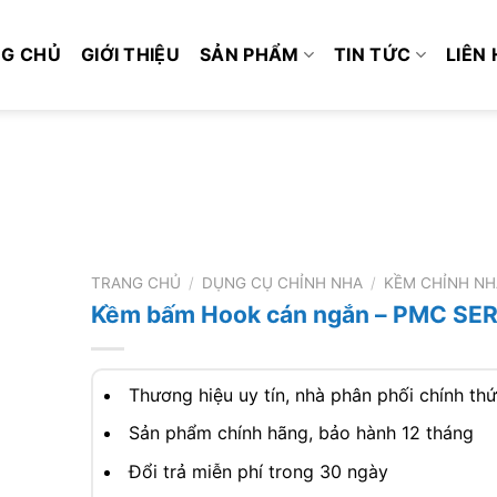
G CHỦ
GIỚI THIỆU
SẢN PHẨM
TIN TỨC
LIÊN 
TRANG CHỦ
/
DỤNG CỤ CHỈNH NHA
/
KỀM CHỈNH NH
Kềm bấm Hook cán ngắn – PMC SER
Thương hiệu uy tín, nhà phân phối chính th
Sản phẩm chính hãng, bảo hành 12 tháng
Đổi trả miễn phí trong 30 ngày