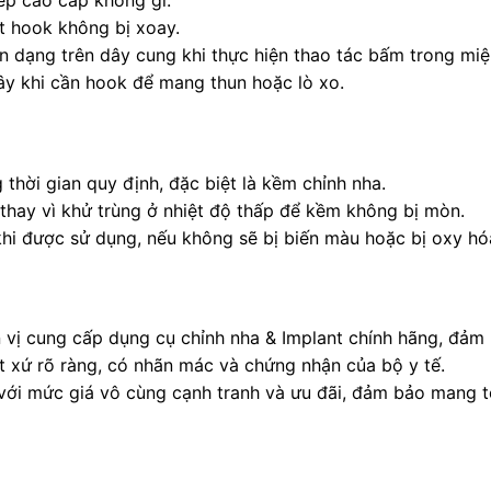
ép cao cấp không gỉ.
t hook không bị xoay.
n dạng trên dây cung khi thực hiện thao tác bấm trong miệ
y khi cần hook để mang thun hoặc lò xo.
thời gian quy định, đặc biệt là kềm chỉnh nha.
thay vì khử trùng ở nhiệt độ thấp để kềm không bị mòn.
khi được sử dụng, nếu không sẽ bị biến màu hoặc bị oxy hó
ị cung cấp dụng cụ chỉnh nha & Implant chính hãng, đảm b
 xứ rõ ràng, có nhãn mác và chứng nhận của bộ y tế.
i mức giá vô cùng cạnh tranh và ưu đãi, đảm bảo mang tới