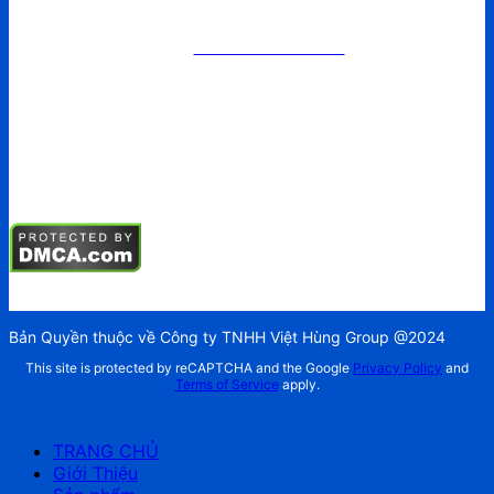
Vật liệu nha khoa
Mẫu hàm chỉnh nha
TIN TỨC
Tin tức
Sự kiện
Tuyển dụng
Hội nghị
Bản Quyền thuộc về Công ty TNHH Việt Hùng Group @2024
This site is protected by reCAPTCHA and the Google
Privacy Policy
and
Terms of Service
apply.
TRANG CHỦ
Giới Thiệu