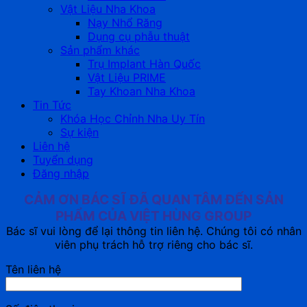
Vật Liệu Nha Khoa
Nạy Nhổ Răng
Dụng cụ phẫu thuật
Sản phẩm khác
Trụ Implant Hàn Quốc
Vật Liệu PRIME
Tay Khoan Nha Khoa
Tin Tức
Khóa Học Chỉnh Nha Uy Tín
Sự kiện
Liên hệ
Tuyển dụng
Đăng nhập
CẢM ƠN BÁC SĨ ĐÃ QUAN TÂM ĐẾN SẢN
PHẨM CỦA VIỆT HÙNG GROUP
Bác sĩ vui lòng để lại thông tin liên hệ. Chúng tôi có nhân
viên phụ trách hỗ trợ riêng cho bác sĩ.
Tên liên hệ