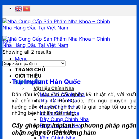
Chuyển
đến
nội
dung
Lọc
Showing all 2 results
Menu
TRANG CHỦ
GIỚI THIỆU
Trụ Implant Hàn Quốc
SẢN PHẨM
Vật liệu Chỉnh Nha
Dẫn đầu kỷ nguyên cấy ghép kỹ thuật số, với xuất
Mắc Cài Chỉnh Nha
xứ chính hãng từ Hàn Quốc, đội ngũ chuyên gia
Thun Chỉnh Nha
hướng dẫn chuyên nghiệp sẽ là giải pháp tối ưu cho
Hook Chỉnh Nha
những bệnh nhân mất răng.
Lò Xo Chỉnh Nha
Dây Cung Chỉnh Nha
Cấy ghép trụ implant – phương pháp ngăn
Button Chỉnh Nha
Dụng Cụ Chỉnh Nha
chặn nguy cơ tiêu xương hàm
Kềm Chỉnh Nha