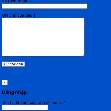
Số điện thoại
Ghi chú của bác sĩ
x
Đăng nhập
Tên tài khoản hoặc địa chỉ email
*