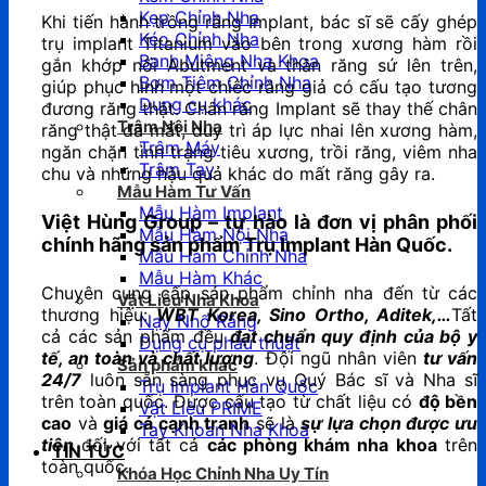
Kẹp Chỉnh Nha
Khi tiến hành trồng răng Implant, bác sĩ sẽ cấy ghép
Kéo Chỉnh Nha
trụ implant Titanium vào bên trong xương hàm rồi
Banh Miệng Nha Khoa
gắn khớp nối Abutment và thân răng sứ lên trên,
Bơm Tiêm Chỉnh Nha
giúp phục hình một chiếc răng giả có cấu tạo tương
Dụng cụ khác
đương răng thật. Chân răng Implant sẽ thay thế chân
Trâm Nội Nha
răng thật đã mất, duy trì áp lực nhai lên xương hàm,
Trâm Máy
ngăn chặn tình trạng tiêu xương, trồi răng, viêm nha
Trâm Tay
chu và những hậu quả khác do mất răng gây ra.
Mẫu Hàm Tư Vấn
Mẫu Hàm Implant
Việt Hùng Group
– tự hào là đơn vị phân phối
Mẫu Hàm Nội Nha
chính hãng sản phẩm Trụ Implant Hàn Quốc.
Mẫu Hàm Chỉnh Nha
Mẫu Hàm Khác
Chuyên cung cấp sản phẩm chỉnh nha đến từ các
Vật Liệu Nha Khoa
thương hiệu:
WBT Korea, Sino Ortho, Aditek,…
Tất
Nạy Nhổ Răng
cả các sản phẩm đều
đạt chuẩn quy định của bộ y
Dụng cụ phẫu thuật
tế, an toàn và chất lượng
. Đội ngũ nhân viên
tư vấn
Sản phẩm khác
24/7
luôn sẵn sàng phục vụ Quý Bác sĩ và Nha sĩ
Trụ Implant Hàn Quốc
trên toàn quốc. Được cấu tạo từ chất liệu có
độ bền
Vật Liệu PRIME
cao
và
giá cả cạnh tranh
sẽ là
sự lựa chọn được ưu
Tay Khoan Nha Khoa
tiên
đối với tất cả
các phòng khám nha khoa
trên
TIN TỨC
toàn quốc.
Khóa Học Chỉnh Nha Uy Tín