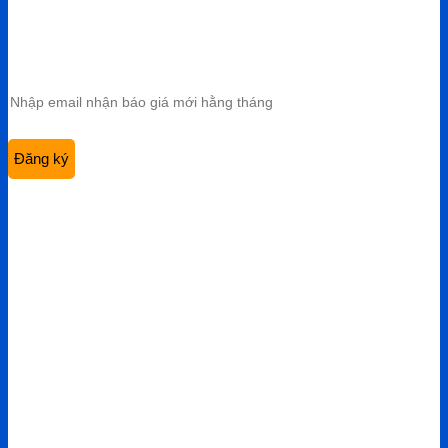
Email:
admin@viethungdent.vn
CHÍNH SÁCH
Bảo hành & Đổi trả
Chính sách giao hàng
Chính sách bảo mật
Điều khoản sử dụng
SẢN PHẨM
Kềm chỉnh nha
Mắc cài chỉnh nha