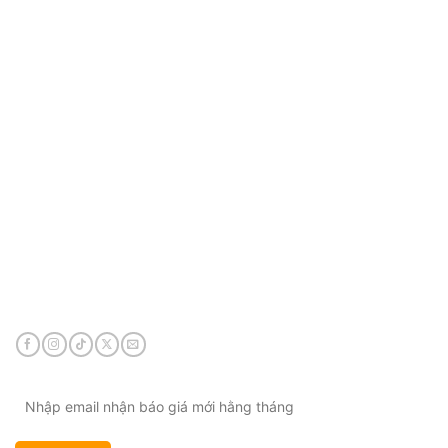
CÔNG TY TNHH VIỆT HÙNG GROUP
VP HCM:
A10 KDC Barya Citi, Phường Bà Rịa, TP. Hồ
Chí Minh, Việt Nam
Điện thoại:
0901 447 969
Email:
admin@viethungdent.vn