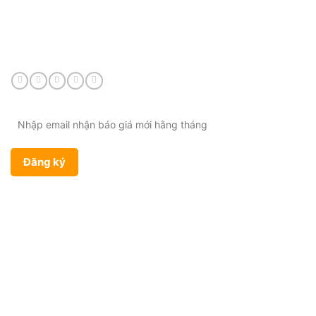
Điện thoại:
0901 447 969
Email:
admin@viethungdent.vn
CHÍNH SÁCH
Bảo hành & Đổi trả
Chính sách giao hàng
Chính sách bảo mật
Điều khoản sử dụng
SẢN PHẨM