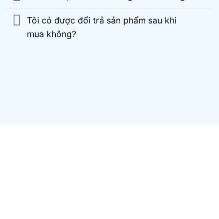
Tôi có được đổi trả sản phẩm sau khi
mua không?
CÔNG TY TNHH VIỆT HÙNG GROUP
VP HCM:
A10 KDC Barya Citi, Phường Bà Rịa, TP. Hồ
Chí Minh, Việt Nam