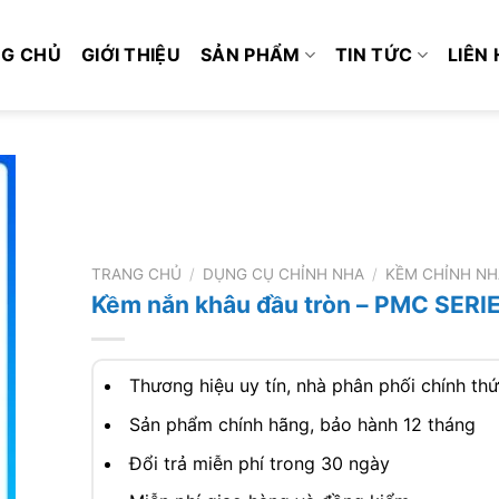
G CHỦ
GIỚI THIỆU
SẢN PHẨM
TIN TỨC
LIÊN 
TRANG CHỦ
/
DỤNG CỤ CHỈNH NHA
/
KỀM CHỈNH NH
Kềm nắn khâu đầu tròn – PMC SERI
Thương hiệu uy tín, nhà phân phối chính th
Sản phẩm chính hãng, bảo hành 12 tháng
Đổi trả miễn phí trong 30 ngày