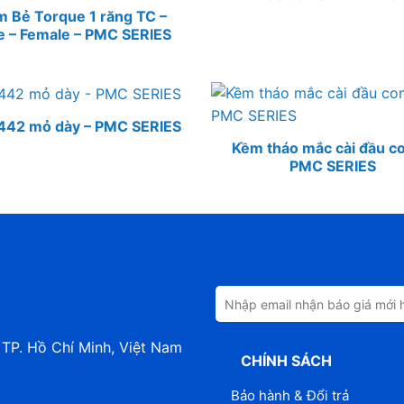
 Bẻ Torque 1 răng TC –
e – Female – PMC SERIES
442 mỏ dày – PMC SERIES
Kềm tháo mắc cài đầu c
PMC SERIES
 TP. Hồ Chí Minh, Việt Nam
CHÍNH SÁCH
Bảo hành & Đổi trả