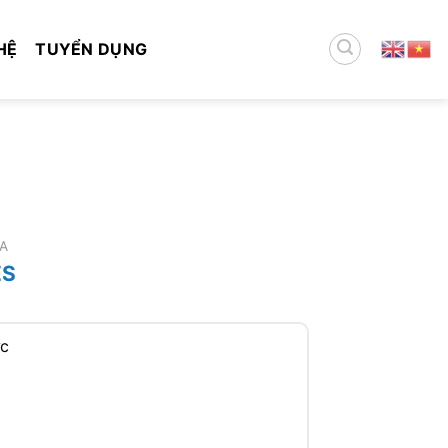
HỆ
TUYỂN DỤNG
A
ES
ức