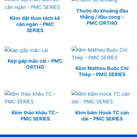
Thước đo khoảng đầu
thẳng / đầu cong –
Kềm đặt thun tách kẽ
PMC ORTHO
cắn ngắn – PMC
SERIES
Kẹp gấp mắc cài – PMC
ORTHO
Kềm Matheu Buộc Chỉ
Thép – PMC SERIES
Kềm tháo khâu TC –
Kềm bấm Hook TC cán
PMC SERIES
dài – PMC SERIES