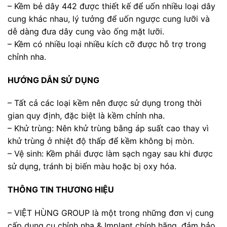
– Kềm bẻ dây 442 được thiết kế để uốn nhiều loại dây
cung khác nhau, lý tưởng để uốn ngược cung lưỡi và
dễ dàng đưa dây cung vào ống mặt lưỡi.
– Kềm có nhiều loại nhiều kích cỡ được hỗ trợ trong
chỉnh nha.
HƯỚNG DẪN SỬ DỤNG
– Tất cả các loại kềm nên được sử dụng trong thời
gian quy định, đặc biệt là kềm chỉnh nha.
– Khử trùng: Nên khử trùng bằng áp suất cao thay vì
khử trùng ở nhiệt độ thấp để kềm không bị mòn.
– Vệ sinh: Kềm phải được làm sạch ngay sau khi được
sử dụng, tránh bị biến màu hoặc bị oxy hóa.
THÔNG TIN THƯƠNG HIỆU
– VIỆT HÙNG GROUP là một trong những đơn vị cung
cấp dụng cụ chỉnh nha & Implant chính hãng, đảm bảo