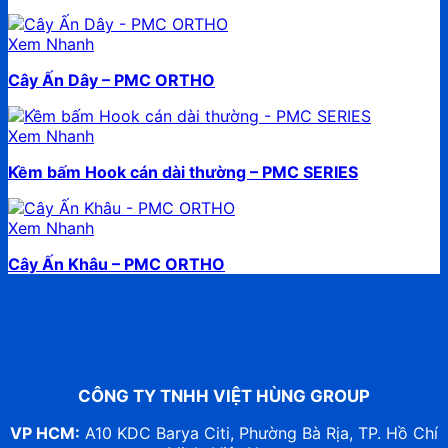
Xem Nhanh
Cây Ấn Dây – PMC ORTHO
Xem Nhanh
Kềm bấm Hook cán dài thường – PMC SERIES
Xem Nhanh
Cây Ấn Khâu – PMC ORTHO
CÔNG TY TNHH VIỆT HÙNG GROUP
VP HCM:
A10 KDC Barya Citi, Phường Bà Rịa, TP. Hồ Chí