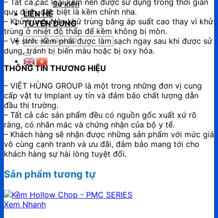
– Tất cả các loại kềm nên được sử dụng trong thời gian
Sự kiện
quy định, đặc biệt là kềm chỉnh nha.
LIÊN HỆ
– Khử trùng: Nên khử trùng bằng áp suất cao thay vì khử
TUYỂN DỤNG
trùng ở nhiệt độ thấp để kềm không bị mòn.
Tìm
– Vệ sinh: Kềm phải được làm sạch ngay sau khi được sử
kiếm:
dụng, tránh bị biến màu hoặc bị oxy hóa.
THÔNG TIN THƯƠNG HIỆU
– VIỆT HÙNG GROUP là một trong những đơn vị cung
cấp vật tư Implant uy tín và đảm bảo chất lượng dẫn
đầu thị trường.
– Tất cả các sản phẩm đều có nguồn gốc xuất xứ rõ
ràng, có nhãn mác và chứng nhận của bộ y tế.
– Khách hàng sẽ nhận được những sản phẩm với mức giá
vô cùng cạnh tranh và ưu đãi, đảm bảo mang tới cho
khách hàng sự hài lòng tuyệt đối.
Sản phẩm tương tự
Xem Nhanh