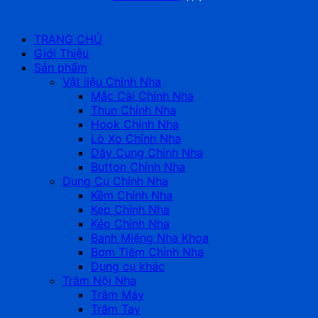
TRANG CHỦ
Giới Thiệu
Sản phẩm
Vật liệu Chỉnh Nha
Mắc Cài Chỉnh Nha
Thun Chỉnh Nha
Hook Chỉnh Nha
Lò Xo Chỉnh Nha
Dây Cung Chỉnh Nha
Button Chỉnh Nha
Dụng Cụ Chỉnh Nha
Kềm Chỉnh Nha
Kẹp Chỉnh Nha
Kéo Chỉnh Nha
Banh Miệng Nha Khoa
Bơm Tiêm Chỉnh Nha
Dụng cụ khác
Trâm Nội Nha
Trâm Máy
Trâm Tay