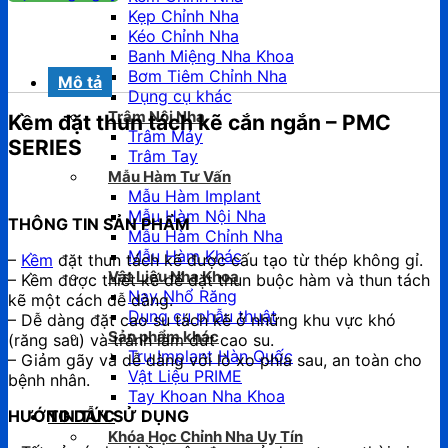
Kẹp Chỉnh Nha
Kéo Chỉnh Nha
Banh Miệng Nha Khoa
Bơm Tiêm Chỉnh Nha
Mô tả
Dụng cụ khác
Trâm Nội Nha
Kềm đặt thun tách kẽ cắn ngắn – PMC
Trâm Máy
SERIES
Trâm Tay
Mẫu Hàm Tư Vấn
Mẫu Hàm Implant
Mẫu Hàm Nội Nha
THÔNG TIN SẢN PHẨM
Mẫu Hàm Chỉnh Nha
Mẫu Hàm Khác
–
Kềm
đặt thun tách kẽ được cấu tạo từ thép không gỉ.
Vật Liệu Nha Khoa
– Kềm được thiết kế để đặt thun buộc hàm và thun tách
Nạy Nhổ Răng
kẽ một cách dễ dàng.
Dụng cụ phẫu thuật
– Dễ dàng đặt cao su tách kẽ ở những khu vực khó
Sản phẩm khác
(răng sau) và tránh làm đứt cao su.
Trụ Implant Hàn Quốc
– Giảm gãy và dễ dàng với lò xo phía sau, an toàn cho
Vật Liệu PRIME
bệnh nhân.
Tay Khoan Nha Khoa
HƯỚNG DẪN SỬ DỤNG
TIN TỨC
Khóa Học Chỉnh Nha Uy Tín