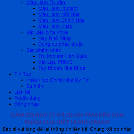
Mẫu Hàm Tư Vấn
Mẫu Hàm Implant
Mẫu Hàm Nội Nha
Mẫu Hàm Chỉnh Nha
Mẫu Hàm Khác
Vật Liệu Nha Khoa
Nạy Nhổ Răng
Dụng cụ phẫu thuật
Sản phẩm khác
Trụ Implant Hàn Quốc
Vật Liệu PRIME
Tay Khoan Nha Khoa
Tin Tức
Khóa Học Chỉnh Nha Uy Tín
Sự kiện
Liên hệ
Tuyển dụng
Đăng nhập
CẢM ƠN BÁC SĨ ĐÃ QUAN TÂM ĐẾN SẢN
PHẨM CỦA VIỆT HÙNG GROUP
Bác sĩ vui lòng để lại thông tin liên hệ. Chúng tôi có nhân