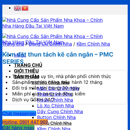
Chuyển
đến
nội
dung
Trang chủ
/
Dụng Cụ Chỉnh Nha
/
Kềm Chỉnh Nha
Kềm đặt thun tách kẽ cắn ngắn – PMC
Menu
SERIES
TRANG CHỦ
GIỚI THIỆU
Thương hiệu uy tín, nhà phân phối chính thức
SẢN PHẨM
Sản phẩm chính hãng, bảo hành 12 tháng
Vật liệu Chỉnh Nha
Đổi trả miễn phí trong 30 ngày
Mắc Cài Chỉnh Nha
Miễn phí giao hàng và đồng kiểm
Thun Chỉnh Nha
Dịch vụ CSKH 24/7
Hook Chỉnh Nha
Lò Xo Chỉnh Nha
Dây Cung Chỉnh Nha
Chat messenger
Button Chỉnh Nha
Hotline: 0901 447 969
Dụng Cụ Chỉnh Nha
Đặt hàng ngay
Kềm Chỉnh Nha