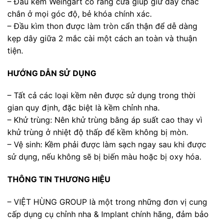
– Đầu kềm Weingart có răng cưa giúp giữ dây chắc
chắn ở mọi góc độ, bẻ khóa chính xác.
– Đầu kìm thon được làm tròn cẩn thận để dễ dàng
kẹp dây giữa 2 mắc cài một cách an toàn và thuận
tiện.
HƯỚNG DẪN SỬ DỤNG
– Tất cả các loại kềm nên được sử dụng trong thời
gian quy định, đặc biệt là kềm chỉnh nha.
– Khử trùng: Nên khử trùng bằng áp suất cao thay vì
khử trùng ở nhiệt độ thấp để kềm không bị mòn.
– Vệ sinh: Kềm phải được làm sạch ngay sau khi được
sử dụng, nếu không sẽ bị biến màu hoặc bị oxy hóa.
THÔNG TIN THƯƠNG HIỆU
– VIỆT HÙNG GROUP là một trong những đơn vị cung
cấp dụng cụ chỉnh nha & Implant chính hãng, đảm bảo