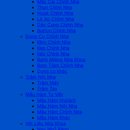
Mắc Cài Chỉnh Nha
Thun Chỉnh Nha
Hook Chỉnh Nha
Lò Xo Chỉnh Nha
Dây Cung Chỉnh Nha
Button Chỉnh Nha
Dụng Cụ Chỉnh Nha
Kềm Chỉnh Nha
Kẹp Chỉnh Nha
Kéo Chỉnh Nha
Banh Miệng Nha Khoa
Bơm Tiêm Chỉnh Nha
Dụng cụ khác
Trâm Nội Nha
Trâm Máy
Trâm Tay
Mẫu Hàm Tư Vấn
Mẫu Hàm Implant
Mẫu Hàm Nội Nha
Mẫu Hàm Chỉnh Nha
Mẫu Hàm Khác
Vật Liệu Nha Khoa
Nạy Nhổ Răng