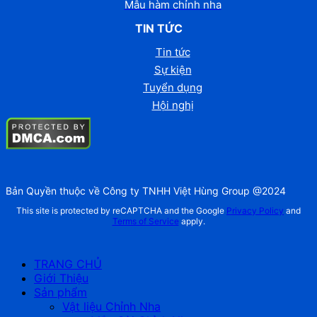
Mẫu hàm chỉnh nha
TIN TỨC
Tin tức
Sự kiện
Tuyển dụng
Hội nghị
Bản Quyền thuộc về Công ty TNHH Việt Hùng Group @2024
This site is protected by reCAPTCHA and the Google
Privacy Policy
and
Terms of Service
apply.
TRANG CHỦ
Giới Thiệu
Sản phẩm
Vật liệu Chỉnh Nha