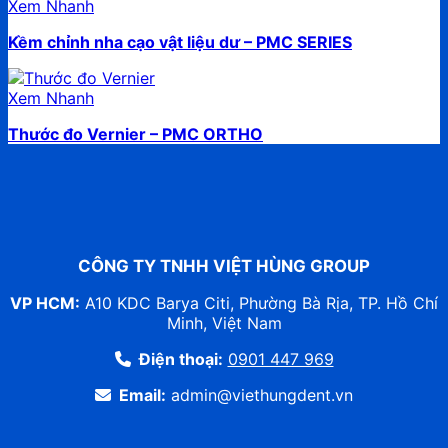
Xem Nhanh
Kềm chỉnh nha cạo vật liệu dư – PMC SERIES
Xem Nhanh
Thước đo Vernier – PMC ORTHO
CÔNG TY TNHH VIỆT HÙNG GROUP
VP HCM:
A10 KDC Barya Citi, Phường Bà Rịa, TP. Hồ Chí
Minh, Việt Nam
Điện thoại:
0901 447 969
Email:
admin@viethungdent.vn