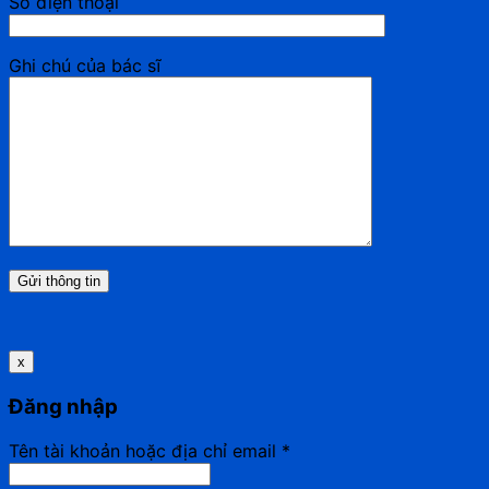
Số điện thoại
Ghi chú của bác sĩ
x
Đăng nhập
Tên tài khoản hoặc địa chỉ email
*