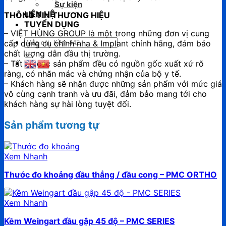
Sự kiện
LIÊN HỆ
THÔNG TIN THƯƠNG HIỆU
TUYỂN DỤNG
– VIỆT HÙNG GROUP là một trong những đơn vị cung
Tìm
cấp dụng cụ chỉnh nha & Implant chính hãng, đảm bảo
kiếm:
chất lượng dẫn đầu thị trường.
– Tất cả các sản phẩm đều có nguồn gốc xuất xứ rõ
ràng, có nhãn mác và chứng nhận của bộ y tế.
– Khách hàng sẽ nhận được những sản phẩm với mức giá
vô cùng cạnh tranh và ưu đãi, đảm bảo mang tới cho
khách hàng sự hài lòng tuyệt đối.
Sản phẩm tương tự
Xem Nhanh
Thước đo khoảng đầu thẳng / đầu cong – PMC ORTHO
Xem Nhanh
Kềm Weingart đầu gập 45 độ – PMC SERIES