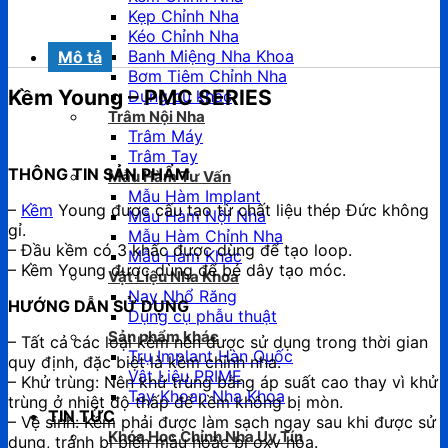
Kẹp Chỉnh Nha
Kéo Chỉnh Nha
Banh Miệng Nha Khoa
Mô tả
Bơm Tiêm Chỉnh Nha
Kềm Young – PMC SERIES
Dụng cụ khác
Trâm Nội Nha
Trâm Máy
Trâm Tay
THÔNG TIN SẢN PHẨM
Mẫu Hàm Tư Vấn
Mẫu Hàm Implant
–
Kềm
Young được cấu tạo từ chất liệu thép Đức không
Mẫu Hàm Nội Nha
gỉ.
Mẫu Hàm Chỉnh Nha
– Đầu kềm có 3 khấc được dùng để tạo loop.
Mẫu Hàm Khác
– Kềm Young được dùng để bẻ dây tạo móc.
Vật Liệu Nha Khoa
Nạy Nhổ Răng
HƯỚNG DẪN SỬ DỤNG
Dụng cụ phẫu thuật
Sản phẩm khác
– Tất cả các loại kềm nên được sử dụng trong thời gian
Trụ Implant Hàn Quốc
quy định, đặc biệt là kềm chỉnh nha.
Vật Liệu PRIME
– Khử trùng: Nên khử trùng bằng áp suất cao thay vì khử
Tay Khoan Nha Khoa
trùng ở nhiệt độ thấp để kềm không bị mòn.
TIN TỨC
– Vệ sinh: Kềm phải được làm sạch ngay sau khi được sử
Khóa Học Chỉnh Nha Uy Tín
dụng, tránh bị biến màu hoặc bị oxy hóa.