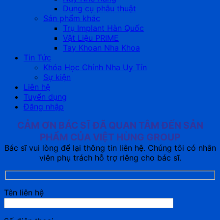
Dụng cụ phẫu thuật
Sản phẩm khác
Trụ Implant Hàn Quốc
Vật Liệu PRIME
Tay Khoan Nha Khoa
Tin Tức
Khóa Học Chỉnh Nha Uy Tín
Sự kiện
Liên hệ
Tuyển dụng
Đăng nhập
CẢM ƠN BÁC SĨ ĐÃ QUAN TÂM ĐẾN SẢN
PHẨM CỦA VIỆT HÙNG GROUP
Bác sĩ vui lòng để lại thông tin liên hệ. Chúng tôi có nhân
viên phụ trách hỗ trợ riêng cho bác sĩ.
Tên liên hệ