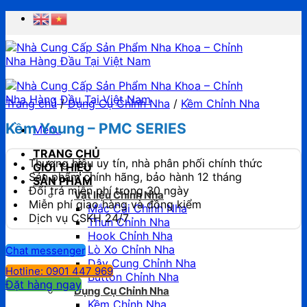
Chuyển
đến
nội
dung
Trang chủ
/
Dụng Cụ Chỉnh Nha
/
Kềm Chỉnh Nha
Kềm Young – PMC SERIES
Menu
TRANG CHỦ
Thương hiệu uy tín, nhà phân phối chính thức
GIỚI THIỆU
Sản phẩm chính hãng, bảo hành 12 tháng
SẢN PHẨM
Đổi trả miễn phí trong 30 ngày
Vật liệu Chỉnh Nha
Miễn phí giao hàng và đồng kiểm
Mắc Cài Chỉnh Nha
Dịch vụ CSKH 24/7
Thun Chỉnh Nha
Hook Chỉnh Nha
Lò Xo Chỉnh Nha
Chat messenger
Dây Cung Chỉnh Nha
Hotline: 0901 447 969
Button Chỉnh Nha
Đặt hàng ngay
Dụng Cụ Chỉnh Nha
Kềm Chỉnh Nha