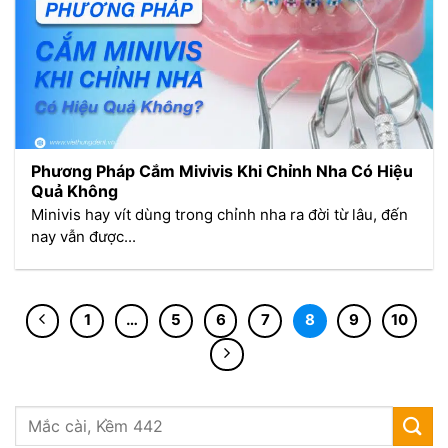
Phương Pháp Cắm Mivivis Khi Chỉnh Nha Có Hiệu
Quả Không
Minivis hay vít dùng trong chỉnh nha ra đời từ lâu, đến
nay vẫn được...
1
…
5
6
7
8
9
10