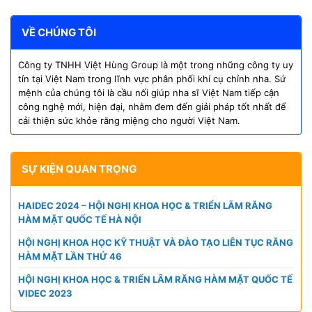
VỀ CHÚNG TÔI
Công ty TNHH Việt Hùng Group là một trong những công ty uy
tín tại Việt Nam trong lĩnh vực phân phối khí cụ chỉnh nha. Sứ
mệnh của chúng tôi là cầu nối giúp nha sĩ Việt Nam tiếp cận
công nghệ mới, hiện đại, nhằm đem đến giải pháp tốt nhất để
cải thiện sức khỏe răng miệng cho người Việt Nam.
SỰ KIỆN QUAN TRỌNG
HAIDEC 2024 – HỘI NGHỊ KHOA HỌC & TRIỂN LÃM RĂNG
HÀM MẶT QUỐC TẾ HÀ NỘI
HỘI NGHỊ KHOA HỌC KỸ THUẬT VÀ ĐÀO TẠO LIÊN TỤC RĂNG
HÀM MẶT LẦN THỨ 46
HỘI NGHỊ KHOA HỌC & TRIỂN LÃM RĂNG HÀM MẶT QUỐC TẾ
VIDEC 2023