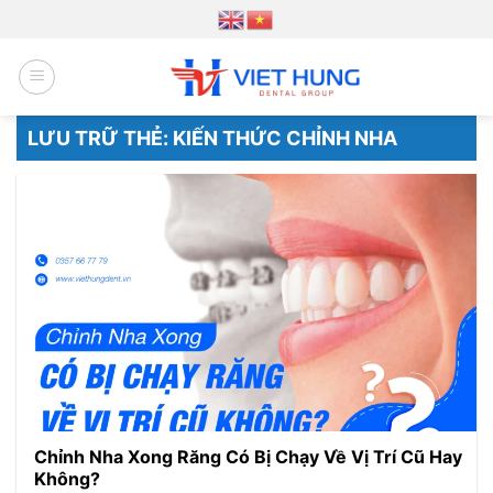
Chuyển
đến
nội
dung
LƯU TRỮ THẺ:
KIẾN THỨC CHỈNH NHA
Chỉnh Nha Xong Răng Có Bị Chạy Về Vị Trí Cũ Hay
Không?