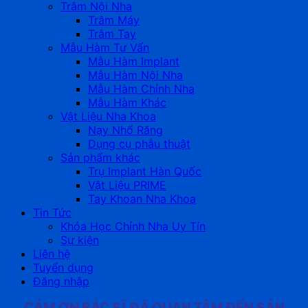
Trâm Nội Nha
Trâm Máy
Trâm Tay
Mẫu Hàm Tư Vấn
Mẫu Hàm Implant
Mẫu Hàm Nội Nha
Mẫu Hàm Chỉnh Nha
Mẫu Hàm Khác
Vật Liệu Nha Khoa
Nạy Nhổ Răng
Dụng cụ phẫu thuật
Sản phẩm khác
Trụ Implant Hàn Quốc
Vật Liệu PRIME
Tay Khoan Nha Khoa
Tin Tức
Khóa Học Chỉnh Nha Uy Tín
Sự kiện
Liên hệ
Tuyển dụng
Đăng nhập
CẢM ƠN BÁC SĨ ĐÃ QUAN TÂM ĐẾN SẢN