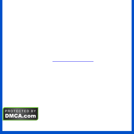
Chính sách giao hàng
Chính sách bảo mật
Điều khoản sử dụng
SẢN PHẨM
Kềm chỉnh nha
Mắc cài chỉnh nha
Vật liệu nha khoa
Mẫu hàm chỉnh nha
TIN TỨC
Tin tức
Sự kiện
Tuyển dụng
Hội nghị