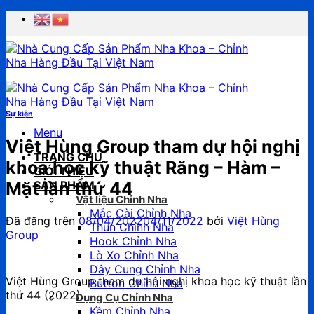
Chuyển
đến
nội
dung
Sự kiện
Menu
Việt Hùng Group tham dự hội nghị
TRANG CHỦ
khoa học kỹ thuật Răng – Hàm –
GIỚI THIỆU
Mặt lần thứ 44
SẢN PHẨM
Vật liệu Chỉnh Nha
Mắc Cài Chỉnh Nha
Đã đăng trên
08/04/2022
04/11/2022
bởi
Việt Hùng
Thun Chỉnh Nha
Group
Hook Chỉnh Nha
Lò Xo Chỉnh Nha
Dây Cung Chỉnh Nha
Việt Hùng Group tham dự hội nghị khoa học kỹ thuật lần
Button Chỉnh Nha
thứ 44 (2022).
Dụng Cụ Chỉnh Nha
Kềm Chỉnh Nha