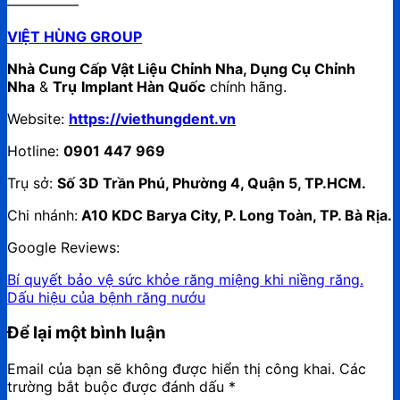
—————
VIỆT HÙNG GROUP
Nhà Cung Cấp Vật Liệu Chỉnh Nha, Dụng Cụ Chỉnh
Nha
&
Trụ
Implant Hàn Quốc
chính hãng.
Website:
https://viethungdent.vn
Hotline:
0901 447 969
Trụ sở:
Số 3D Trần Phú, Phường 4, Quận 5, TP.HCM.
Chi nhánh:
A10 KDC Barya City, P. Long Toàn, TP. Bà Rịa.
Google Reviews:
Bí quyết bảo vệ sức khỏe răng miệng khi niềng răng.
Dấu hiệu của bệnh răng nướu
Để lại một bình luận
Email của bạn sẽ không được hiển thị công khai.
Các
trường bắt buộc được đánh dấu
*