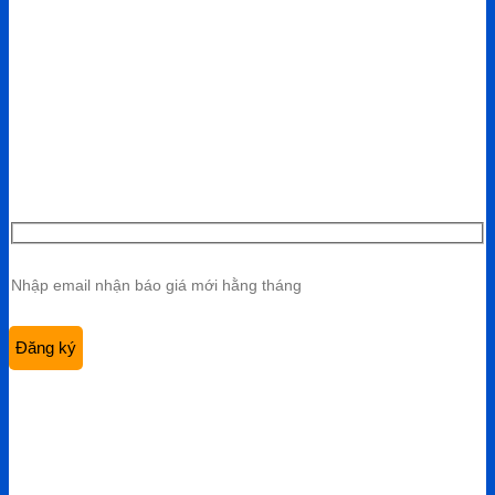
CÔNG TY TNHH VIỆT HÙNG GROUP
VP HCM:
A10 KDC Barya Citi, Phường Bà Rịa, TP. Hồ Chí
Minh, Việt Nam
Điện thoại:
0901 447 969
Email:
admin@viethungdent.vn
CHÍNH SÁCH
Bảo hành & Đổi trả