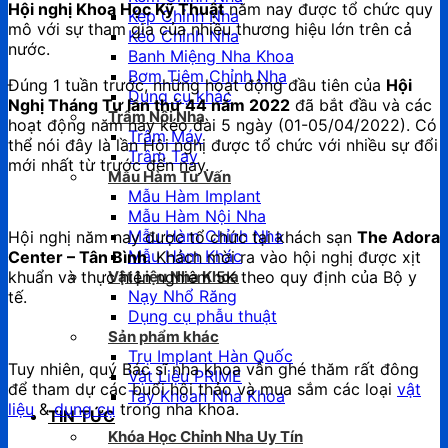
Hội nghị Khoa Học Kỹ Thuật
năm nay được tổ chức quy
Kẹp Chỉnh Nha
mô với sự tham gia của nhiều thương hiệu lớn trên cả
Kéo Chỉnh Nha
nước.
Banh Miệng Nha Khoa
Bơm Tiêm Chỉnh Nha
Đúng 1 tuần trước, những hoạt động đầu tiên của
Hội
Dụng cụ khác
Nghị Tháng Tư lần thứ 44 năm 2022
đã bắt đầu và các
Trâm Nội Nha
hoạt động năm nay kéo dài 5 ngày (01-05/04/2022). Có
Trâm Máy
thể nói đây là lần Hội nghị được tổ chức với nhiều sự đổi
Trâm Tay
mới nhất từ trước đến nay.
Mẫu Hàm Tư Vấn
Mẫu Hàm Implant
Mẫu Hàm Nội Nha
Mẫu Hàm Chỉnh Nha
Hội nghị năm nay được tổ chức tại khách sạn
The Adora
Mẫu Hàm Khác
Center – Tân Bình
. Khách mời ra vào hội nghị được xịt
khuẩn và thực hiện nghiêm 5K theo quy định của Bộ y
Vật Liệu Nha Khoa
Nạy Nhổ Răng
tế.
Dụng cụ phẫu thuật
Sản phẩm khác
Trụ Implant Hàn Quốc
Tuy nhiên, quý Bác sĩ nha khoa vẫn ghé thăm rất đông
Vật Liệu PRIME
để tham dự các buổi hội thảo và mua sắm các loại
vật
Tay Khoan Nha Khoa
liệu
&
dụng cụ
trong nha khoa.
TIN TỨC
Khóa Học Chỉnh Nha Uy Tín