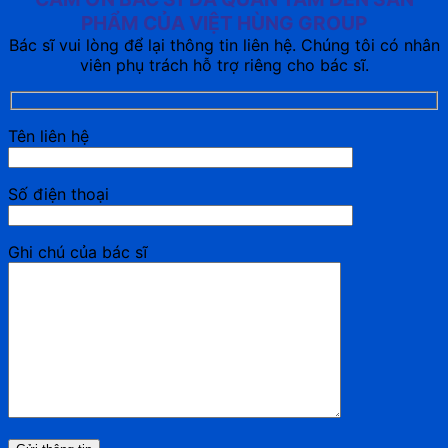
PHẨM CỦA VIỆT HÙNG GROUP
Bác sĩ vui lòng để lại thông tin liên hệ. Chúng tôi có nhân
viên phụ trách hỗ trợ riêng cho bác sĩ.
Tên liên hệ
Số điện thoại
Ghi chú của bác sĩ