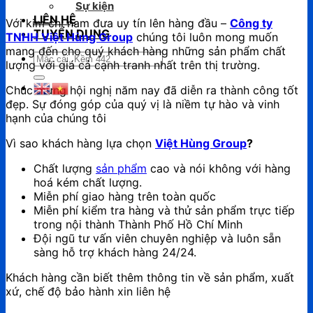
Sự kiện
LIÊN HỆ
Với kim chỉ nam đưa uy tín lên hàng đầu –
Công ty
TUYỂN DỤNG
TNHH Việt Hùng Group
chúng tôi luôn mong muốn
mang đến cho quý khách hàng những sản phẩm chất
Tìm
lượng với giá cả cạnh tranh nhất trên thị trường.
kiếm:
Chúc mừng hội nghị năm nay đã diễn ra thành công tốt
đẹp. Sự đóng góp của quý vị là niềm tự hào và vinh
hạnh của chúng tôi
Vì sao khách hàng lựa chọn
Việt Hùng Group
?
Chất lượng
sản phẩm
cao và nói không với hàng
hoá kém chất lượng.
Miễn phí giao hàng trên toàn quốc
Miễn phí kiểm tra hàng và thử sản phẩm trực tiếp
trong nội thành Thành Phố Hồ Chí Minh
Đội ngũ tư vấn viên chuyên nghiệp và luôn sẵn
sàng hỗ trợ khách hàng 24/24.
Khách hàng cần biết thêm thông tin về sản phẩm, xuất
xứ, chế độ bảo hành xin liên hệ