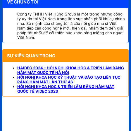
VỀ CHÚNG TÔI
Công ty TNHH Việt Hùng Group là một trong những công
ty uy tín tại Việt Nam trong lĩnh vực phân phối khí cụ chỉnh
nha. Sứ mệnh của chúng tôi là cầu nối giúp nha sĩ Việt
Nam tiếp cận công nghệ mới, hiện đại, nhằm đem đến giải
pháp tốt nhất để cải thiện sức khỏe răng miệng cho người
Việt Nam.
SỰ KIỆN QUAN TRỌNG
HAIDEC 2024 – HỘI NGHỊ KHOA HỌC & TRIỂN LÃM RĂNG
HÀM MẶT QUỐC TẾ HÀ NỘI
HỘI NGHỊ KHOA HỌC KỸ THUẬT VÀ ĐÀO TẠO LIÊN TỤC
RĂNG HÀM MẶT LẦN THỨ 46
HỘI NGHỊ KHOA HỌC & TRIỂN LÃM RĂNG HÀM MẶT
QUỐC TẾ VIDEC 2023