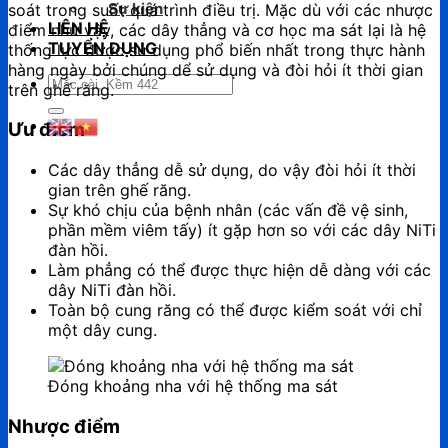
Sự kiện
soát trong suốt quá trình điều trị. Mặc dù với các nhược
LIÊN HỆ
điểm như vậy, các dây thẳng và cơ học ma sát lại là hệ
TUYỂN DỤNG
thống lực được sử dụng phổ biến nhất trong thực hành
hàng ngày bởi chúng dể sử dụng và đòi hỏi ít thời gian
Tìm
trên ghế răng.
kiếm:
Ưu điểm
Các dây thẳng dễ sử dụng, do vậy đòi hỏi ít thời
gian trên ghế răng.
Sự khó chịu của bệnh nhân (các vấn đề vệ sinh,
phần mềm viêm tấy) ít gặp hơn so với các dây NiTi
đàn hồi.
Làm phẳng có thể được thực hiện dễ dàng với các
dây NiTi đàn hồi.
Toàn bộ cung răng có thể được kiểm soát với chỉ
một dây cung.
Đóng khoảng nha với hệ thống ma sát
Nhược điểm