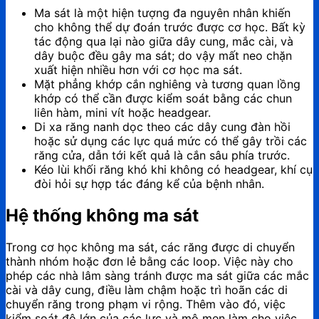
Ma sát là một hiện tượng đa nguyên nhân khiến
cho không thể dự đoán trước được cơ học. Bất kỳ
tác động qua lại nào giữa dây cung, mắc cài, và
dây buộc đều gây ma sát; do vậy mất neo chặn
xuất hiện nhiều hơn với cơ học ma sát.
Mặt phẳng khớp cắn nghiêng và tương quan lồng
khớp có thể cần được kiểm soát bằng các chun
liên hàm, mini vít hoặc headgear.
Di xa răng nanh dọc theo các dây cung đàn hồi
hoặc sử dụng các lực quá mức có thể gây trồi các
răng cửa, dẫn tới kết quả là cắn sâu phía trước.
Kéo lùi khối răng khó khi không có headgear, khí cụ
đòi hỏi sự hợp tác đáng kể của bệnh nhân.
Hệ thống không ma sát
Trong cơ học không ma sát, các răng được di chuyển
thành nhóm hoặc đơn lẻ bằng các loop. Việc này cho
phép các nhà lâm sàng tránh được ma sát giữa các mắc
cài và dây cung, điều làm chậm hoặc trì hoãn các di
chuyển răng trong phạm vi rộng. Thêm vào đó, việc
kiểm soát độ lớn của các lực và mô men làm cho việc