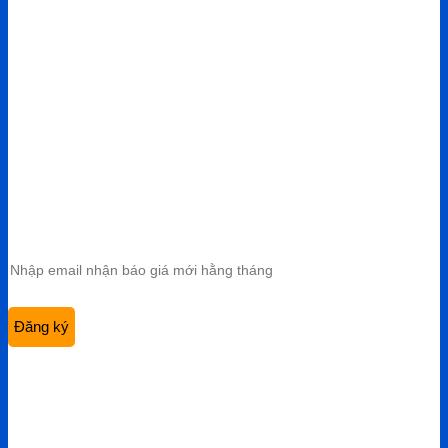
CÔNG TY TNHH VIỆT HÙNG GROUP
VP HCM:
A10 KDC Barya Citi, Phường Bà Rịa, TP. Hồ Chí
Minh, Việt Nam
Điện thoại:
0901 447 969
Email:
admin@viethungdent.vn
CHÍNH SÁCH
Bảo hành & Đổi trả