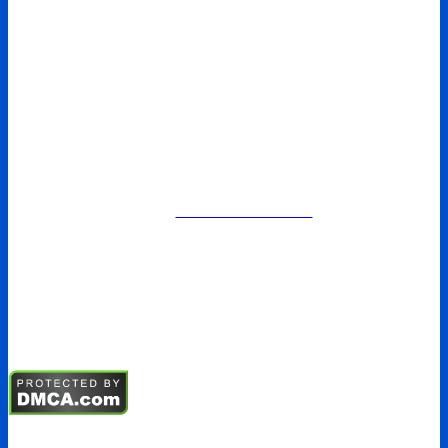
Chính sách giao hàng
Chính sách bảo mật
Điều khoản sử dụng
SẢN PHẨM
Kềm chỉnh nha
Mắc cài chỉnh nha
Vật liệu nha khoa
Mẫu hàm chỉnh nha
TIN TỨC
Tin tức
Sự kiện
Tuyển dụng
Hội nghị