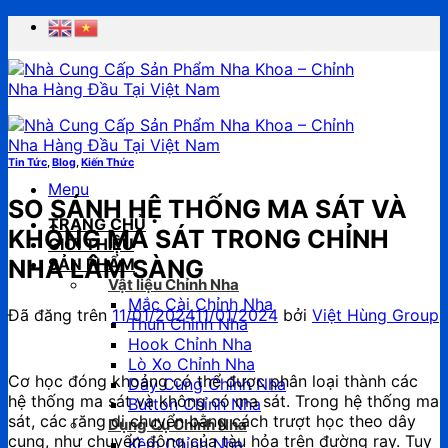
Chuyển
đến
nội
dung
Tin Tức
,
Blog
,
Kiến Thức
Menu
SO SÁNH HỆ THỐNG MA SÁT VÀ
TRANG CHỦ
KHÔNG MA SÁT TRONG CHỈNH
GIỚI THIỆU
NHA LÂM SÀNG
SẢN PHẨM
Vật liệu Chỉnh Nha
Mắc Cài Chỉnh Nha
Đã đăng trên
11/01/2024
11/01/2024
bởi
Việt Hùng Group
Thun Chỉnh Nha
Hook Chỉnh Nha
Lò Xo Chỉnh Nha
Cơ học đóng khoảng có thể được phân loại thành các
Dây Cung Chỉnh Nha
hệ thống ma sát và không có ma sát. Trong hệ thống ma
Button Chỉnh Nha
sát, các răng di chuyển bằng cách trượt học theo dây
Dụng Cụ Chỉnh Nha
cung, như chuyển động của tàu hỏa trên đường ray. Tuy
Kềm Chỉnh Nha