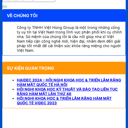
VỀ CHÚNG TÔI
Công ty TNHH Việt Hùng Group là một trong những công
ty uy tín tại Việt Nam trong lĩnh vực phân phối khí cụ chỉnh
nha. Sứ mệnh của chúng tôi là cầu nối giúp nha sĩ Việt
Nam tiếp cận công nghệ mới, hiện đại, nhằm đem đến giải
pháp tốt nhất để cải thiện sức khỏe răng miệng cho người
Việt Nam.
SỰ KIỆN QUAN TRỌNG
HAIDEC 2024 – HỘI NGHỊ KHOA HỌC & TRIỂN LÃM RĂNG
HÀM MẶT QUỐC TẾ HÀ NỘI
HỘI NGHỊ KHOA HỌC KỸ THUẬT VÀ ĐÀO TẠO LIÊN TỤC
RĂNG HÀM MẶT LẦN THỨ 46
HỘI NGHỊ KHOA HỌC & TRIỂN LÃM RĂNG HÀM MẶT
QUỐC TẾ VIDEC 2023