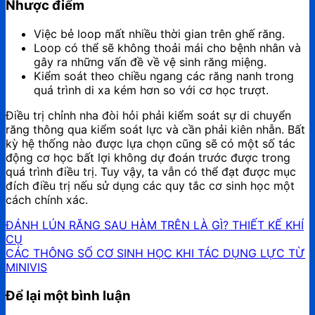
Nhược điểm
Việc bẻ loop mất nhiều thời gian trên ghế răng.
Loop có thể sẽ không thoải mái cho bệnh nhân và
gây ra những vấn đề về vệ sinh răng miệng.
Kiểm soát theo chiều ngang các răng nanh trong
quá trình di xa kém hơn so với cơ học trượt.
Điều trị chỉnh nha đòi hỏi phải kiểm soát sự di chuyển
răng thông qua kiểm soát lực và cần phải kiên nhẫn. Bất
kỳ hệ thống nào được lựa chọn cũng sẽ có một số tác
động cơ học bất lợi không dự đoán trước được trong
quá trình điều trị. Tuy vậy, ta vẫn có thể đạt được mục
đích điều trị nếu sử dụng các quy tắc cơ sinh học một
cách chính xác.
ĐÁNH LÚN RĂNG SAU HÀM TRÊN LÀ GÌ? THIẾT KẾ KHÍ
CỤ
CÁC THÔNG SỐ CƠ SINH HỌC KHI TÁC DỤNG LỰC TỪ
MINIVIS
Để lại một bình luận