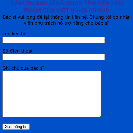
CẢM ƠN BÁC SĨ ĐÃ QUAN TÂM ĐẾN SẢN
PHẨM CỦA VIỆT HÙNG GROUP
Bác sĩ vui lòng để lại thông tin liên hệ. Chúng tôi có nhân
viên phụ trách hỗ trợ riêng cho bác sĩ.
Tên liên hệ
Số điện thoại
Ghi chú của bác sĩ