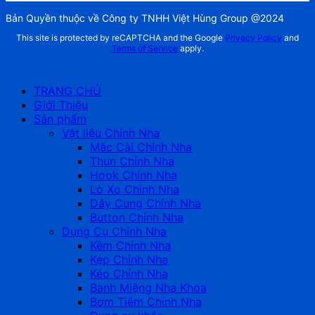
Bản Quyền thuộc về Công ty TNHH Việt Hùng Group @2024
This site is protected by reCAPTCHA and the Google
Privacy Policy
and
Terms of Service
apply.
TRANG CHỦ
Giới Thiệu
Sản phẩm
Vật liệu Chỉnh Nha
Mắc Cài Chỉnh Nha
Thun Chỉnh Nha
Hook Chỉnh Nha
Lò Xo Chỉnh Nha
Dây Cung Chỉnh Nha
Button Chỉnh Nha
Dụng Cụ Chỉnh Nha
Kềm Chỉnh Nha
Kẹp Chỉnh Nha
Kéo Chỉnh Nha
Banh Miệng Nha Khoa
Bơm Tiêm Chỉnh Nha