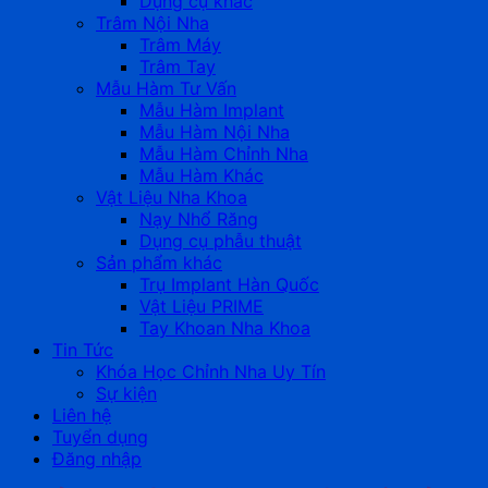
Dụng cụ khác
Trâm Nội Nha
Trâm Máy
Trâm Tay
Mẫu Hàm Tư Vấn
Mẫu Hàm Implant
Mẫu Hàm Nội Nha
Mẫu Hàm Chỉnh Nha
Mẫu Hàm Khác
Vật Liệu Nha Khoa
Nạy Nhổ Răng
Dụng cụ phẫu thuật
Sản phẩm khác
Trụ Implant Hàn Quốc
Vật Liệu PRIME
Tay Khoan Nha Khoa
Tin Tức
Khóa Học Chỉnh Nha Uy Tín
Sự kiện
Liên hệ
Tuyển dụng
Đăng nhập