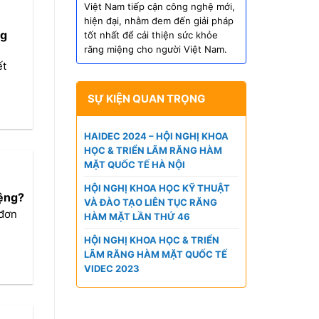
Việt Nam tiếp cận công nghệ mới,
hiện đại, nhằm đem đến giải pháp
ng
tốt nhất để cải thiện sức khỏe
răng miệng cho người Việt Nam.
ết
SỰ KIỆN QUAN TRỌNG
HAIDEC 2024 – HỘI NGHỊ KHOA
HỌC & TRIỂN LÃM RĂNG HÀM
MẶT QUỐC TẾ HÀ NỘI
HỘI NGHỊ KHOA HỌC KỸ THUẬT
ệng?
VÀ ĐÀO TẠO LIÊN TỤC RĂNG
 đơn
HÀM MẶT LẦN THỨ 46
HỘI NGHỊ KHOA HỌC & TRIỂN
LÃM RĂNG HÀM MẶT QUỐC TẾ
VIDEC 2023