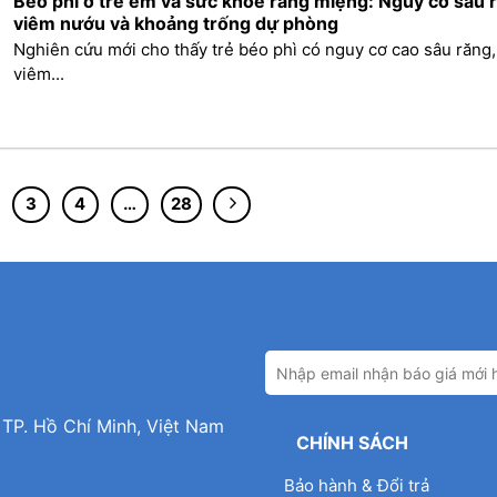
Béo phì ở trẻ em và sức khỏe răng miệng: Nguy cơ sâu 
viêm nướu và khoảng trống dự phòng
Nghiên cứu mới cho thấy trẻ béo phì có nguy cơ cao sâu răng,
viêm...
3
4
…
28
 TP. Hồ Chí Minh, Việt Nam
CHÍNH SÁCH
Bảo hành & Đổi trả