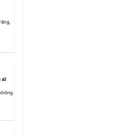
răng,
 sĩ
 không