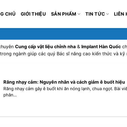
G CHỦ
GIỚI THIỆU
SẢN PHẨM
TIN TỨC
LIÊN 
 chuyên
Cung cấp vật liệu chỉnh nha
&
Implant Hàn Quốc
ch
 trong ngành giúp các quý Bác sĩ nâng cao kiến thức và kỹ 
Răng nhạy cảm: Nguyên nhân và cách giảm ê buốt hiệu
Răng nhạy cảm gây ê buốt khi ăn nóng lạnh, chua ngọt. Bài viế
phân...