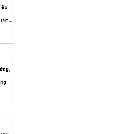
iệu
lâm...
ớng,
ang