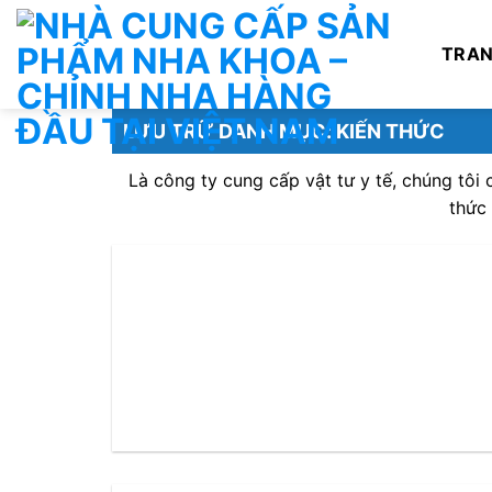
Chuyển
đến
TRAN
nội
dung
LƯU TRỮ DANH MỤC:
KIẾN THỨC
Là công ty cung cấp vật tư y tế, chúng tôi
thức