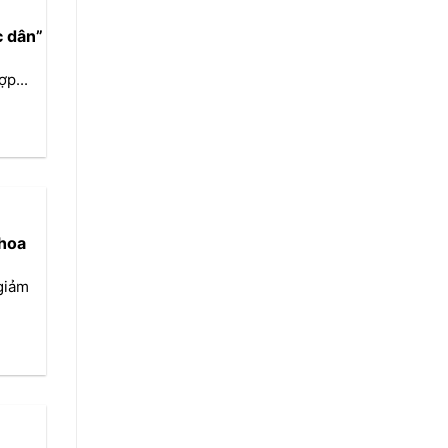
c dân”
p...
khoa
giảm