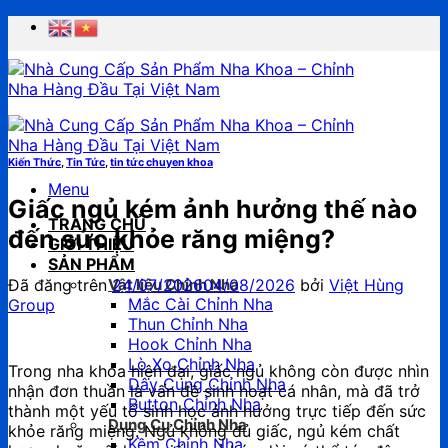
Chuyển
đến
nội
dung
Kiến Thức
,
Tin Tức
,
tin tức chuyen khoa
Menu
Giấc ngủ kém ảnh hưởng thế nào
TRANG CHỦ
đến sức khỏe răng miệng?
GIỚI THIỆU
SẢN PHẨM
Đã đăng trên
24/07/2026
04/08/2026
bởi
Việt Hùng
Vật liệu Chỉnh Nha
Mắc Cài Chỉnh Nha
Group
Thun Chỉnh Nha
Hook Chỉnh Nha
Lò Xo Chỉnh Nha
Trong nha khoa hiện đại, giấc ngủ không còn được nhìn
Dây Cung Chỉnh Nha
nhận đơn thuần là vấn đề sinh hoạt cá nhân, mà đã trở
Button Chỉnh Nha
thành một yếu tố sinh học ảnh hưởng trực tiếp đến sức
Dụng Cụ Chỉnh Nha
khỏe răng miệng. Ngủ không đủ giấc, ngủ kém chất
Kềm Chỉnh Nha