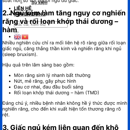
soát hơn so với người ngủ đủ giấc.
Sự kiện
LIÊN HỆ
2. Ngủ kém làm tăng nguy cơ nghiến
TUYỂN DỤNG
răng và rối loạn khớp thái dương –
Tìm
hàm
kiếm:
Nhiều nghiên cứu chỉ ra mối liên hệ rõ ràng giữa rối loạn
giấc ngủ, căng thẳng thần kinh và nghiến răng khi ngủ
(sleep bruxism).
Hậu quả trên lâm sàng bao gồm:
Mòn răng sinh lý nhanh bất thường
Nứt, mẻ răng, gãy phục hình
Đau cơ nhai, đau đầu buổi sáng
Rối loạn khớp thái dương – hàm (TMD)
Đáng chú ý, nhiều bệnh nhân không hề ý thức được mình
nghiến răng, cho đến khi xuất hiện tổn thương răng rõ
rệt.
3. Giấc ngủ kém liên quan đến khô