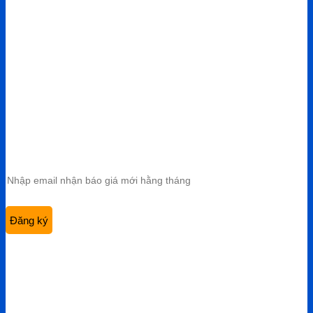
CÔNG TY TNHH VIỆT HÙNG GROUP
VP HCM:
A10 KDC Barya Citi, Phường Bà Rịa, TP. Hồ Chí
Minh, Việt Nam
Điện thoại:
0901 447 969
Email:
admin@viethungdent.vn
CHÍNH SÁCH
Bảo hành & Đổi trả