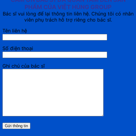
PHẨM CỦA VIỆT HÙNG GROUP
Bác sĩ vui lòng để lại thông tin liên hệ. Chúng tôi có nhân
viên phụ trách hỗ trợ riêng cho bác sĩ.
Tên liên hệ
Số điện thoại
Ghi chú của bác sĩ