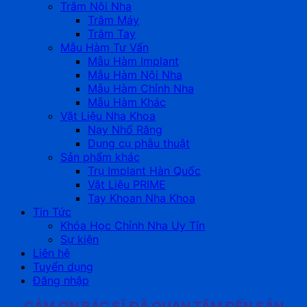
Trâm Nội Nha
Trâm Máy
Trâm Tay
Mẫu Hàm Tư Vấn
Mẫu Hàm Implant
Mẫu Hàm Nội Nha
Mẫu Hàm Chỉnh Nha
Mẫu Hàm Khác
Vật Liệu Nha Khoa
Nạy Nhổ Răng
Dụng cụ phẫu thuật
Sản phẩm khác
Trụ Implant Hàn Quốc
Vật Liệu PRIME
Tay Khoan Nha Khoa
Tin Tức
Khóa Học Chỉnh Nha Uy Tín
Sự kiện
Liên hệ
Tuyển dụng
Đăng nhập
CẢM ƠN BÁC SĨ ĐÃ QUAN TÂM ĐẾN SẢN