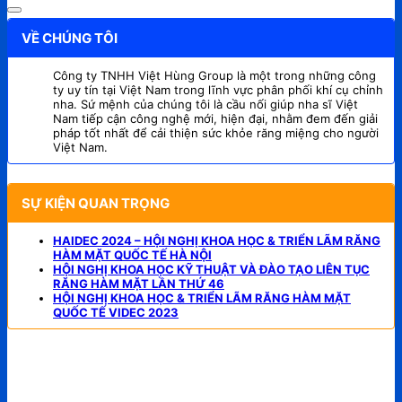
VỀ CHÚNG TÔI
Công ty TNHH Việt Hùng Group là một trong những công
ty uy tín tại Việt Nam trong lĩnh vực phân phối khí cụ chỉnh
nha. Sứ mệnh của chúng tôi là cầu nối giúp nha sĩ Việt
Nam tiếp cận công nghệ mới, hiện đại, nhằm đem đến giải
pháp tốt nhất để cải thiện sức khỏe răng miệng cho người
Việt Nam.
SỰ KIỆN QUAN TRỌNG
HAIDEC 2024 – HỘI NGHỊ KHOA HỌC & TRIỂN LÃM RĂNG
HÀM MẶT QUỐC TẾ HÀ NỘI
HỘI NGHỊ KHOA HỌC KỸ THUẬT VÀ ĐÀO TẠO LIÊN TỤC
RĂNG HÀM MẶT LẦN THỨ 46
HỘI NGHỊ KHOA HỌC & TRIỂN LÃM RĂNG HÀM MẶT
QUỐC TẾ VIDEC 2023