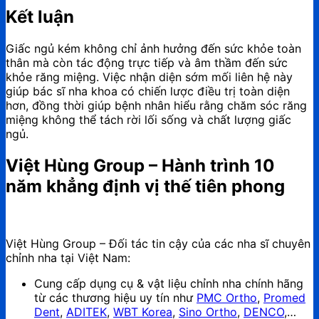
Kết luận
Giấc ngủ kém không chỉ ảnh hưởng đến sức khỏe toàn
thân mà còn tác động trực tiếp và âm thầm đến sức
khỏe răng miệng. Việc nhận diện sớm mối liên hệ này
giúp bác sĩ nha khoa có chiến lược điều trị toàn diện
hơn, đồng thời giúp bệnh nhân hiểu rằng chăm sóc răng
miệng không thể tách rời lối sống và chất lượng giấc
ngủ.
Việt Hùng Group – Hành trình 10
năm khẳng định vị thế tiên phong
Việt Hùng Group – Đối tác tin cậy của các nha sĩ chuyên
chỉnh nha tại Việt Nam:
Cung cấp dụng cụ & vật liệu chỉnh nha chính hãng
từ các thương hiệu uy tín như
PMC Ortho
,
Promed
Dent
,
ADITEK
,
WBT Korea
,
Sino Ortho
,
DENCO
,…