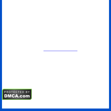
Chính sách giao hàng
Chính sách bảo mật
Điều khoản sử dụng
SẢN PHẨM
Kềm chỉnh nha
Mắc cài chỉnh nha
Vật liệu nha khoa
Mẫu hàm chỉnh nha
TIN TỨC
Tin tức
Sự kiện
Tuyển dụng
Hội nghị