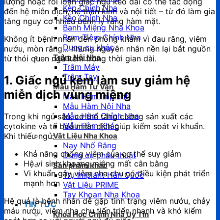
lượng hoặc rối loạn giấc ngủ kéo dài có thể tác động
Kẹp Chỉnh Nha
đến hệ miễn dịch, hệ thần kinh và nội tiết – từ đó làm gia
Kéo Chỉnh Nha
tăng nguy cơ nhiều bệnh lý răng hàm mặt.
Banh Miệng Nha Khoa
Bơm Tiêm Chỉnh Nha
Không ít bệnh nhân đến phòng khám vì đau răng, viêm
Dụng cụ khác
nướu, mòn răng… nhưng nguyên nhân nền lại bắt nguồn
Trâm Nội Nha
từ thói quen ngủ kém trong thời gian dài.
Trâm Máy
Trâm Tay
1. Giấc ngủ kém làm suy giảm hệ
Mẫu Hàm Tư Vấn
miễn dịch vùng miệng
Mẫu Hàm Implant
Mẫu Hàm Nội Nha
Mẫu Hàm Chỉnh Nha
Trong khi ngủ sâu, cơ thể tăng cường sản xuất các
Mẫu Hàm Khác
cytokine và tế bào miễn dịch giúp kiểm soát vi khuẩn.
Khi thiếu ngủ:
Vật Liệu Nha Khoa
Nạy Nhổ Răng
Khả năng chống viêm của cơ thể suy giảm
Dụng cụ phẫu thuật
Hệ vi sinh khoang miệng mất cân bằng
Sản phẩm khác
Vi khuẩn gây viêm nha chu có điều kiện phát triển
Trụ Implant Hàn Quốc
mạnh hơn
Vật Liệu PRIME
Tay Khoan Nha Khoa
Hệ quả là bệnh nhân dễ gặp tình trạng viêm nướu, chảy
TIN TỨC
máu nướu, viêm nha chu tiến triển nhanh và khó kiểm
Khóa Học Chỉnh Nha Uy Tín