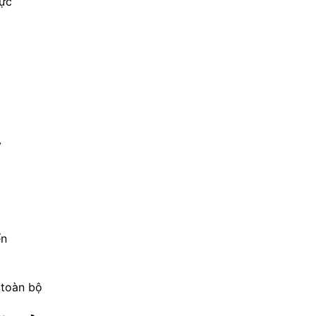
lực
ỳ
ển
 toàn bộ