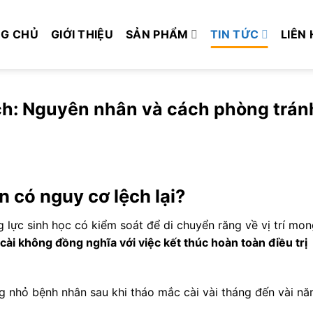
G CHỦ
GIỚI THIỆU
SẢN PHẨM
TIN TỨC
LIÊN 
ệch: Nguyên nhân và cách phòng trán
n có nguy cơ lệch lại?
g lực sinh học có kiểm soát để di chuyển răng về vị trí mo
cài không đồng nghĩa với việc kết thúc hoàn toàn điều trị
ng nhỏ bệnh nhân sau khi tháo mắc cài vài tháng đến vài n