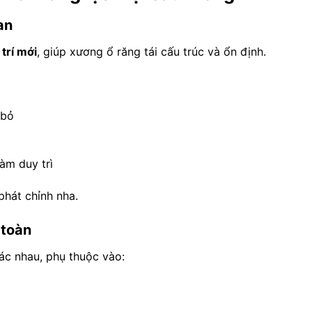
an
 trí mới
, giúp xương ổ răng tái cấu trúc và ổn định.
 bỏ
àm duy trì
phát chỉnh nha.
 toàn
ác nhau, phụ thuộc vào: