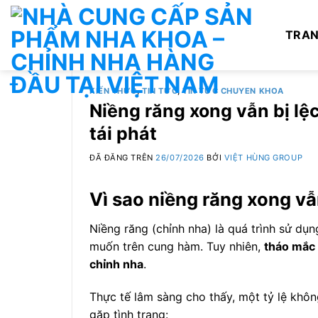
Chuyển
đến
TRAN
nội
dung
KIẾN THỨC
,
TIN TỨC
,
TIN TỨC CHUYEN KHOA
Niềng răng xong vẫn bị l
tái phát
ĐÃ ĐĂNG TRÊN
26/07/2026
BỞI
VIỆT HÙNG GROUP
Vì sao niềng răng xong vẫ
Niềng răng (chỉnh nha) là quá trình sử dụn
muốn trên cung hàm. Tuy nhiên,
tháo mắc 
chỉnh nha
.
Thực tế lâm sàng cho thấy, một tỷ lệ khô
gặp tình trạng: