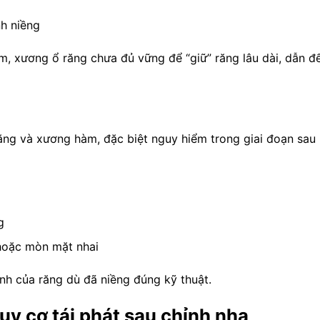
nh niềng
m, xương ổ răng chưa đủ vững để “giữ” răng lâu dài, dẫn đ
răng và xương hàm, đặc biệt nguy hiểm trong giai đoạn sau
g
 hoặc mòn mặt nhai
nh của răng dù đã niềng đúng kỹ thuật.
uy cơ tái phát sau chỉnh nha