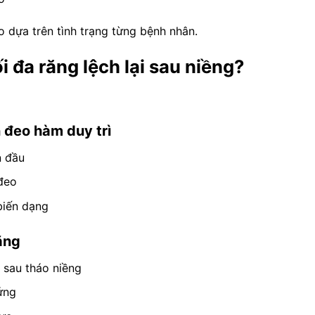
eo dựa trên tình trạng từng bệnh nhân.
i đa răng lệch lại sau niềng?
 đeo hàm duy trì
n đầu
đeo
biến dạng
ăng
 sau tháo niềng
ứng