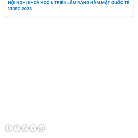
HỘI NGHỊ KHOA HỌC & TRIỂN LÃM RĂNG HÀM MẶT QUỐC TẾ
VIDEC 2023
CÔNG TY TNHH VIỆT HÙNG GROUP
VP HCM:
A10 KDC Barya Citi, Phường Bà Rịa, TP. Hồ
Chí Minh, Việt Nam
Điện thoại:
0901 447 969
Email:
admin@viethungdent.vn