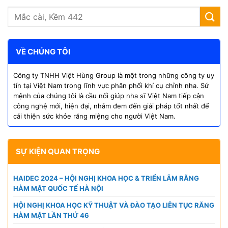
VỀ CHÚNG TÔI
Công ty TNHH Việt Hùng Group là một trong những công ty uy
tín tại Việt Nam trong lĩnh vực phân phối khí cụ chỉnh nha. Sứ
mệnh của chúng tôi là cầu nối giúp nha sĩ Việt Nam tiếp cận
công nghệ mới, hiện đại, nhằm đem đến giải pháp tốt nhất để
cải thiện sức khỏe răng miệng cho người Việt Nam.
SỰ KIỆN QUAN TRỌNG
HAIDEC 2024 – HỘI NGHỊ KHOA HỌC & TRIỂN LÃM RĂNG
HÀM MẶT QUỐC TẾ HÀ NỘI
HỘI NGHỊ KHOA HỌC KỸ THUẬT VÀ ĐÀO TẠO LIÊN TỤC RĂNG
HÀM MẶT LẦN THỨ 46