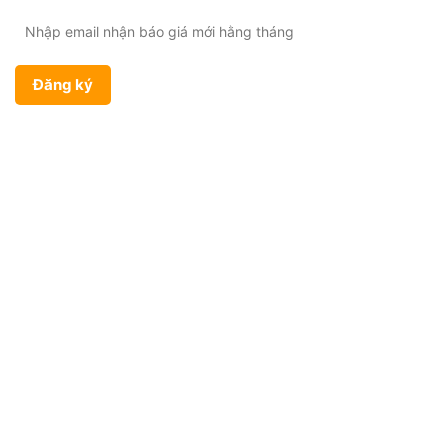
CHÍNH SÁCH
Bảo hành & Đổi trả
Chính sách giao hàng
Chính sách bảo mật
Điều khoản sử dụng
SẢN PHẨM
Kềm chỉnh nha
Mắc cài chỉnh nha
Vật liệu nha khoa
Mẫu hàm chỉnh nha
TIN TỨC