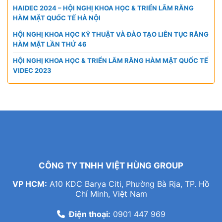
HAIDEC 2024 – HỘI NGHỊ KHOA HỌC & TRIỂN LÃM RĂNG
HÀM MẶT QUỐC TẾ HÀ NỘI
HỘI NGHỊ KHOA HỌC KỸ THUẬT VÀ ĐÀO TẠO LIÊN TỤC RĂNG
HÀM MẶT LẦN THỨ 46
HỘI NGHỊ KHOA HỌC & TRIỂN LÃM RĂNG HÀM MẶT QUỐC TẾ
VIDEC 2023
CÔNG TY TNHH VIỆT HÙNG GROUP
VP HCM:
A10 KDC Barya Citi, Phường Bà Rịa, TP. Hồ
Chí Minh, Việt Nam
Điện thoại:
0901 447 969