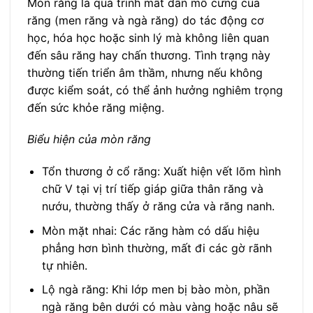
Mòn răng là quá trình mất dần mô cứng của
răng (men răng và ngà răng) do tác động cơ
học, hóa học hoặc sinh lý mà không liên quan
đến sâu răng hay chấn thương. Tình trạng này
thường tiến triển âm thầm, nhưng nếu không
được kiểm soát, có thể ảnh hưởng nghiêm trọng
đến sức khỏe răng miệng.
Biểu hiện của mòn răng
Tổn thương ở cổ răng: Xuất hiện vết lõm hình
chữ V tại vị trí tiếp giáp giữa thân răng và
nướu, thường thấy ở răng cửa và răng nanh.
Mòn mặt nhai: Các răng hàm có dấu hiệu
phẳng hơn bình thường, mất đi các gờ rãnh
tự nhiên.
Lộ ngà răng: Khi lớp men bị bào mòn, phần
ngà răng bên dưới có màu vàng hoặc nâu sẽ