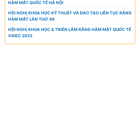
HÀM MẶT QUỐC TẾ HÀ NỘI
HỘI NGHỊ KHOA HỌC KỸ THUẬT VÀ ĐÀO TẠO LIÊN TỤC RĂNG
HÀM MẶT LẦN THỨ 46
HỘI NGHỊ KHOA HỌC & TRIỂN LÃM RĂNG HÀM MẶT QUỐC TẾ
VIDEC 2023
CÔNG TY TNHH VIỆT HÙNG GROUP
VP HCM:
A10 KDC Barya Citi, Phường Bà Rịa, TP. Hồ
Chí Minh, Việt Nam
Điện thoại:
0901 447 969
Email:
admin@viethungdent.vn