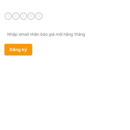
CHÍNH SÁCH
Bảo hành & Đổi trả
Chính sách giao hàng
Chính sách bảo mật
Điều khoản sử dụng
SẢN PHẨM
Kềm chỉnh nha
Mắc cài chỉnh nha
Vật liệu nha khoa