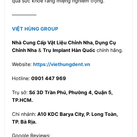
quả sức khỏe răng miệng nghiêm trọng.
—————
VIỆT HÙNG GROUP
Nhà Cung Cấp Vật Liệu Chỉnh Nha, Dụng Cụ
Chỉnh Nha
&
Trụ
Implant Hàn Quốc
chính hãng.
Website:
https://viethungdent.vn
Hotline:
0901 447 969
Trụ sở:
Số 3D Trần Phú, Phường 4, Quận 5,
TP.HCM.
Chi nhánh:
A10 KDC Barya City, P. Long Toàn,
TP. Bà Rịa.
Google Reviews: