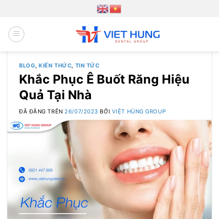
Chuyển
đến
nội
dung
BLOG
,
KIẾN THỨC
,
TIN TỨC
Khắc Phục Ê Buốt Răng Hiệu
Quả Tại Nhà
ĐÃ ĐĂNG TRÊN
26/07/2023
BỞI
VIỆT HÙNG GROUP