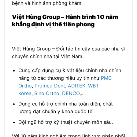
bệnh và hình ảnh phòng khám.
Việt Hùng Group – Hành trình 10 năm
khẳng định vị thế tiên phong
Việt Hùng Group – Đối tác tin cậy của các nha sĩ
chuyên chỉnh nha tại Việt Nam:
Cung cấp dụng cụ & vật liệu chỉnh nha chính
hãng từ các thương hiệu uy tín như
PMC
Ortho
,
Promed Dent
,
ADITEK
,
WBT
Korea
,
Sino Ortho
,
DENCO
,…
Dụng cụ hỗ trợ chỉnh nha toàn diện, chất
lượng đạt chuẩn y khoa quốc tế.
Đội ngũ hỗ trợ kỹ thuật chuyên môn sâu.
Với 10 năm kinh nghiệm trong lĩnh vực phân phối