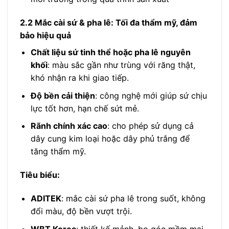
2.2 Mắc cài sứ & pha lê: Tối đa thẩm mỹ, đảm
bảo hiệu quả
Chất liệu sứ tinh thể hoặc pha lê nguyên
khối
: màu sắc gần như trùng với răng thật,
khó nhận ra khi giao tiếp.
Độ bền cải thiện
: công nghệ mới giúp sứ chịu
lực tốt hơn, hạn chế sứt mẻ.
Rãnh chính xác cao
: cho phép sử dụng cả
dây cung kim loại hoặc dây phủ trắng để
tăng thẩm mỹ.
Tiêu biểu:
ADITEK
: mắc cài sứ pha lê trong suốt, không
đổi màu, độ bền vượt trội.
WBT Korea
: thiết kế mảnh, bo góc mềm mại,