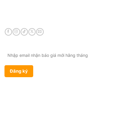
Điện thoại:
0901 447 969
Email:
admin@viethungdent.vn
CHÍNH SÁCH
Bảo hành & Đổi trả
Chính sách giao hàng
Chính sách bảo mật
Điều khoản sử dụng
SẢN PHẨM