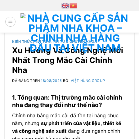
Chuyển
đến
nội
dung
KIẾN THỨC
,
TIN TỨC
,
TIN TỨC CHUYEN KHOA
Xu Hướng Và Công Nghệ Mới
Nhất Trong Mắc Cài Chỉnh
Nha
ĐÃ ĐĂNG TRÊN
18/08/2025
BỞI
VIỆT HÙNG GROUP
1. Tổng quan: Thị trường mắc cài chỉnh
nha đang thay đổi như thế nào?
Chỉnh nha bằng mắc cài đã tồn tại hàng chục
năm, nhưng
sự phát triển của vật liệu, thiết kế
và công nghệ sản xuất
đang đưa ngành chỉnh
nha sang một kỷ nguyên mới.