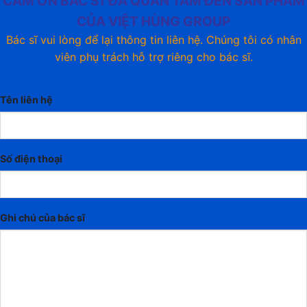
CẢM ƠN BÁC SĨ ĐÃ QUAN TÂM ĐẾN SẢN PHẨM
CỦA VIỆT HÙNG GROUP
Bác sĩ vui lòng để lại thông tin liên hệ. Chúng tôi có nhân
viên phụ trách hỗ trợ riêng cho bác sĩ.
Tên liên hệ
Số điện thoại
Ghi chú của bác sĩ