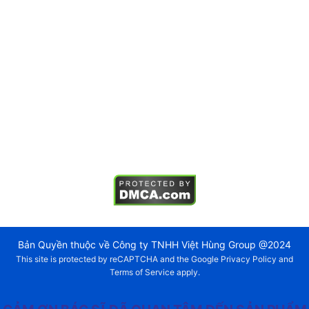
Kềm chỉnh nha
Mắc cài chỉnh nha
Vật liệu nha khoa
Mẫu hàm chỉnh nha
TIN TỨC
Tin tức
Sự kiện
Tuyển dụng
Hội nghị
Bản Quyền thuộc về Công ty TNHH Việt Hùng Group @2024
This site is protected by reCAPTCHA and the Google
Privacy Policy
and
Terms of Service
apply.