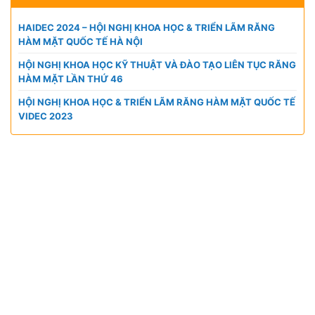
HAIDEC 2024 – HỘI NGHỊ KHOA HỌC & TRIỂN LÃM RĂNG
HÀM MẶT QUỐC TẾ HÀ NỘI
HỘI NGHỊ KHOA HỌC KỸ THUẬT VÀ ĐÀO TẠO LIÊN TỤC RĂNG
HÀM MẶT LẦN THỨ 46
HỘI NGHỊ KHOA HỌC & TRIỂN LÃM RĂNG HÀM MẶT QUỐC TẾ
VIDEC 2023
CÔNG TY TNHH VIỆT HÙNG GROUP
VP HCM:
A10 KDC Barya Citi, Phường Bà Rịa, TP. Hồ
Chí Minh, Việt Nam