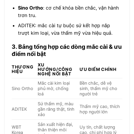
Sino Ortho
: cơ chế khóa bền chắc, vận hành
trơn tru.
ADITEK: mắc cài tự buộc sứ kết hợp nắp
trượt kim loại, vừa thẩm mỹ vừa hiệu quả.
3. Bảng tổng hợp các dòng mắc cài & ưu
điểm nổi bật
XU
THƯƠNG
HƯỚNG/CÔNG
ƯU ĐIỂM CHÍNH
HIỆU
NGHỆ NỔI BẬT
Mắc cài kim loại
Bền chắc, dễ vệ
Sino Ortho
phủ mờ, chống
sinh, thẩm mỹ cho
loá
người trẻ
Sứ thẩm mỹ, màu
Thẩm mỹ cao, thích
ADITEK
gần răng thật, tinh
hợp người lớn
xảo
Sản xuất hiện đại,
WBT
Uy tín, chất lượng
thân thiện môi
Korea
cao, chi phí hợp lý