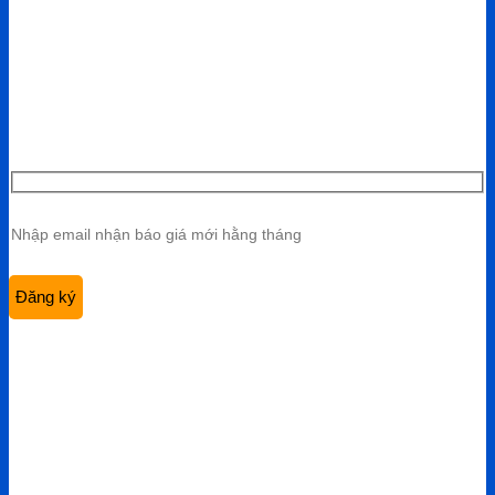
VP HCM:
A10 KDC Barya Citi, Phường Bà Rịa, TP. Hồ Chí
Minh, Việt Nam
Điện thoại:
0901 447 969
Email:
admin@viethungdent.vn
CHÍNH SÁCH
Bảo hành & Đổi trả
Chính sách giao hàng
Chính sách bảo mật