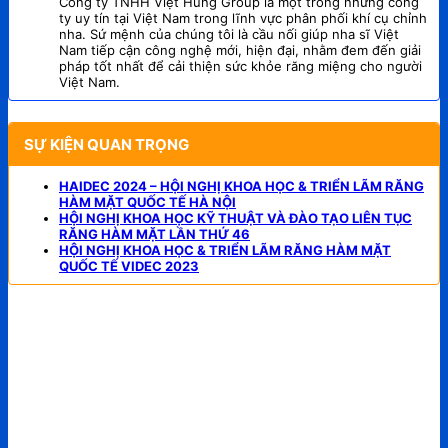
Công ty TNHH Việt Hùng Group là một trong những công
ty uy tín tại Việt Nam trong lĩnh vực phân phối khí cụ chỉnh
nha. Sứ mệnh của chúng tôi là cầu nối giúp nha sĩ Việt
Nam tiếp cận công nghệ mới, hiện đại, nhằm đem đến giải
pháp tốt nhất để cải thiện sức khỏe răng miệng cho người
Việt Nam.
SỰ KIỆN QUAN TRỌNG
HAIDEC 2024 – HỘI NGHỊ KHOA HỌC & TRIỂN LÃM RĂNG
HÀM MẶT QUỐC TẾ HÀ NỘI
HỘI NGHỊ KHOA HỌC KỸ THUẬT VÀ ĐÀO TẠO LIÊN TỤC
RĂNG HÀM MẶT LẦN THỨ 46
HỘI NGHỊ KHOA HỌC & TRIỂN LÃM RĂNG HÀM MẶT
QUỐC TẾ VIDEC 2023
CÔNG TY TNHH VIỆT HÙNG GROUP