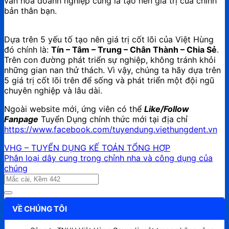
văn hóa doanh nghiệp cũng là tạo nên giá trị của chính
bản thân bạn.
Dựa trên 5 yếu tố tạo nên giá trị cốt lõi của Việt Hùng
đó chính là:
Tín – Tâm – Trung – Chân Thành – Chia Sẻ
.
Trên con đường phát triển sự nghiệp, không tránh khỏi
những gian nan thử thách. Vì vậy, chúng ta hãy dựa trên
5 giá trị cốt lõi trên để sống và phát triển một đội ngũ
chuyên nghiệp và lâu dài.
Ngoài website mới, ứng viên có thể
Like/Follow
Fanpage
Tuyển Dụng chính thức mới tại địa chỉ
https://www.facebook.com/tuyendung.viethungdent.vn
VHG – TUYỂN DỤNG KẾ TOÁN TỔNG HỢP
Phân loại dây cung trong chỉnh nha và công dụng của
chúng
VỀ CHÚNG TÔI