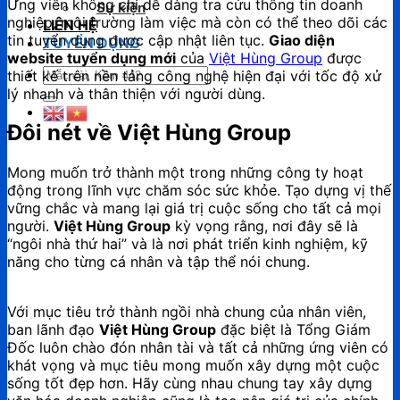
Ứng viên không chỉ dễ dàng tra cứu thông tin doanh
Sự kiện
nghiệp, môi trường làm việc mà còn có thể theo dõi các
LIÊN HỆ
tin tuyển dụng được cập nhật liên tục.
Giao diện
TUYỂN DỤNG
website tuyển dụng mới
của
Việt Hùng Group
được
Tìm
thiết kế trên nền tảng công nghệ hiện đại với tốc độ xử
kiếm:
lý nhanh và thân thiện với người dùng.
Đôi nét về Việt Hùng Group
Mong muốn trở thành một trong những công ty hoạt
động trong lĩnh vực chăm sóc sức khỏe. Tạo dựng vị thế
vững chắc và mang lại giá trị cuộc sống cho tất cả mọi
người.
Việt Hùng Group
kỳ vọng rằng, nơi đây sẽ là
“ngôi nhà thứ hai” và là nơi phát triển kinh nghiệm, kỹ
năng cho từng cá nhân và tập thể nói chung.
Với mục tiêu trở thành ngồi nhà chung của nhân viên,
ban lãnh đạo
Việt Hùng Group
đặc biệt là Tổng Giám
Đốc luôn chào đón nhân tài và tất cả những ứng viên có
khát vọng và mục tiêu mong muốn xây dựng một cuộc
sống tốt đẹp hơn. Hãy cùng nhau chung tay xây dựng