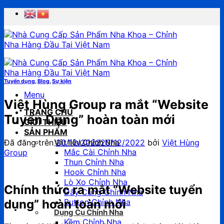
Chuyển
đến
nội
dung
Tuyển dụng
,
Blog
,
Sự kiện
Menu
Việt Hùng Group ra mắt “Website
TRANG CHỦ
Tuyển Dụng” hoàn toàn mới
GIỚI THIỆU
SẢN PHẨM
Đã đăng trên
20/12/2022
20/12/2022
bởi
Việt Hùng
Vật liệu Chỉnh Nha
Mắc Cài Chỉnh Nha
Group
Thun Chỉnh Nha
Hook Chỉnh Nha
Lò Xo Chỉnh Nha
Chính thức ra mắt “Website tuyển
Dây Cung Chỉnh Nha
dụng” hoàn toàn mới
Button Chỉnh Nha
Dụng Cụ Chỉnh Nha
Kềm Chỉnh Nha