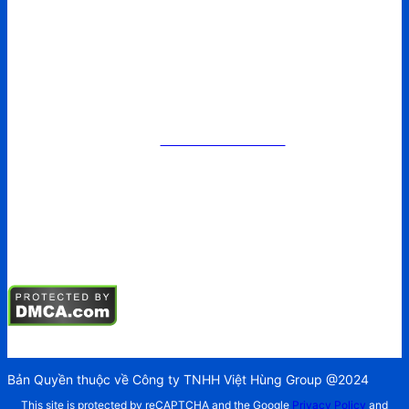
Điều khoản sử dụng
SẢN PHẨM
Kềm chỉnh nha
Mắc cài chỉnh nha
Vật liệu nha khoa
Mẫu hàm chỉnh nha
TIN TỨC
Tin tức
Sự kiện
Tuyển dụng
Hội nghị
Bản Quyền thuộc về Công ty TNHH Việt Hùng Group @2024
This site is protected by reCAPTCHA and the Google
Privacy Policy
and