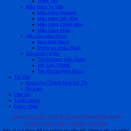
Trâm Tay
Mẫu Hàm Tư Vấn
Mẫu Hàm Implant
Mẫu Hàm Nội Nha
Mẫu Hàm Chỉnh Nha
Mẫu Hàm Khác
Vật Liệu Nha Khoa
Nạy Nhổ Răng
Dụng cụ phẫu thuật
Sản phẩm khác
Trụ Implant Hàn Quốc
Vật Liệu PRIME
Tay Khoan Nha Khoa
Tin Tức
Khóa Học Chỉnh Nha Uy Tín
Sự kiện
Liên hệ
Tuyển dụng
Đăng nhập
CẢM ƠN BÁC SĨ ĐÃ QUAN TÂM ĐẾN SẢN
PHẨM CỦA VIỆT HÙNG GROUP
Bác sĩ vui lòng để lại thông tin liên hệ. Chúng tôi có nhân