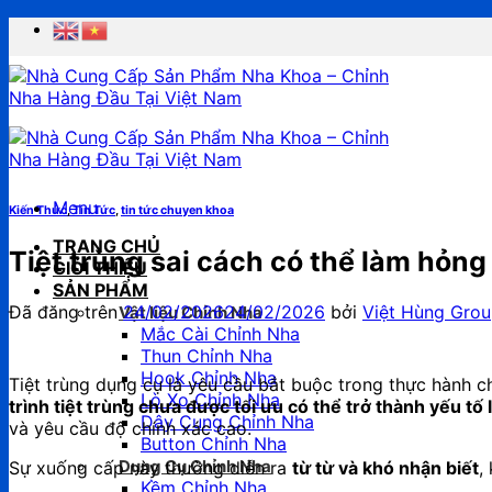
Chuyển
đến
nội
dung
Menu
Kiến Thức
,
Tin Tức
,
tin tức chuyen khoa
TRANG CHỦ
Tiệt trùng sai cách có thể làm hỏn
GIỚI THIỆU
SẢN PHẨM
Đã đăng trên
24/02/2026
24/02/2026
bởi
Việt Hùng Gro
Vật liệu Chỉnh Nha
Mắc Cài Chỉnh Nha
Thun Chỉnh Nha
Hook Chỉnh Nha
Tiệt trùng dụng cụ là yêu cầu bắt buộc trong thực hành 
Lò Xo Chỉnh Nha
trình tiệt trùng chưa được tối ưu có thể trở thành yếu tố
Dây Cung Chỉnh Nha
và yêu cầu độ chính xác cao.
Button Chỉnh Nha
Dụng Cụ Chỉnh Nha
Sự xuống cấp này thường diễn ra
từ từ và khó nhận biết
,
Kềm Chỉnh Nha