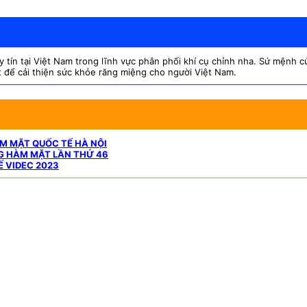
ín tại Việt Nam trong lĩnh vực phân phối khí cụ chỉnh nha. Sứ mệnh của
t để cải thiện sức khỏe răng miệng cho người Việt Nam.
ÀM MẶT QUỐC TẾ HÀ NỘI
NG HÀM MẶT LẦN THỨ 46
Ế VIDEC 2023
Minh, Việt Nam