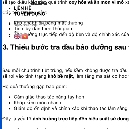
sẽ tạo điều kiện cho quá trình
oxy hóa và ăn mòn vi mô
xả
Sự kiện
LIÊN HỆ
Các tổn thương này:
TUYỂN DỤNG
Khó phát hiện bằng mắt thường
Tìm
Tích lũy dần theo thời gian
kiếm:
Ảnh hưởng trực tiếp đến độ bền và độ chính xác củ
3. Thiếu bước tra dầu bảo dưỡng sau 
Sau mỗi chu trình tiệt trùng, nếu kềm không được tra dầ
sẽ rơi vào tình trạng
khô bề mặt
, làm tăng ma sát cơ học 
Hệ quả thường gặp bao gồm:
Cảm giác thao tác nặng tay hơn
Khớp kềm mòn nhanh
Giảm độ ổn định và chính xác khi thao tác lâm sàng
Đây là yếu tố
ảnh hưởng trực tiếp đến hiệu suất sử dụng