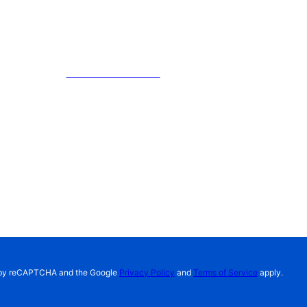
Kềm chỉnh nha
Mắc cài chỉnh nha
Vật liệu nha khoa
Mẫu hàm chỉnh nha
TIN TỨC
Tin tức
Sự kiện
Tuyển dụng
Hội nghị
ed by reCAPTCHA and the Google
Privacy Policy
and
Terms of Service
apply.