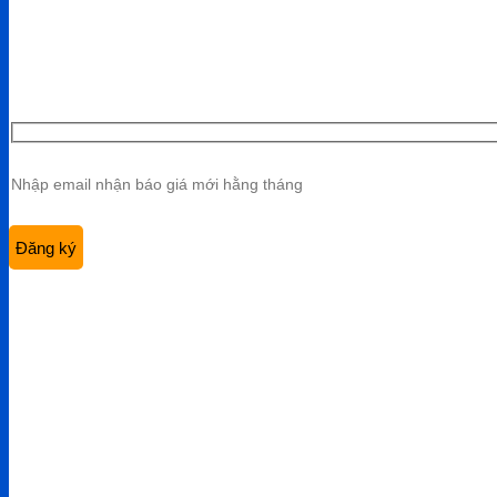
Điện thoại:
0901 447 969
Email:
admin@viethungdent.vn