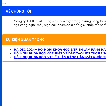
VỀ CHÚNG TÔI
Công ty TNHH Việt Hùng Group là một trong những công ty uy t
cận công nghệ mới, hiện đại, nhằm đem đến giải pháp tốt nhấ
SỰ KIỆN QUAN TRỌNG
HAIDEC 2024 – HỘI NGHỊ KHOA HỌC & TRIỂN LÃM RĂNG H
HỘI NGHỊ KHOA HỌC KỸ THUẬT VÀ ĐÀO TẠO LIÊN TỤC RĂ
HỘI NGHỊ KHOA HỌC & TRIỂN LÃM RĂNG HÀM MẶT QUỐC T
CÔNG TY TNHH VIỆT HÙNG GROUP
VP HCM:
A10 KDC Barya Citi, Phường Bà Rịa, TP. Hồ Chí 