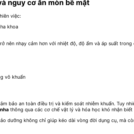
và nguy cơ ăn mòn bề mặt
hiên việc:
nha khoa
trở nên nhạy cảm hơn với nhiệt độ, độ ẩm và áp suất trong cá
ng vô khuẩn
đảm bảo an toàn điều trị và kiểm soát nhiễm khuẩn. Tuy nhi
 nha
thông qua các cơ chế vật lý và hóa học khó nhận biết
– bảo dưỡng không chỉ giúp kéo dài vòng đời dụng cụ, mà c