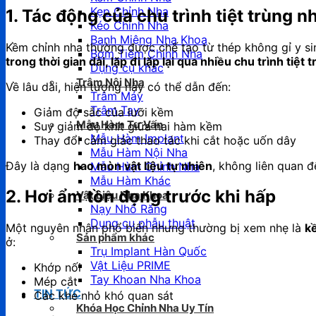
Kẹp Chỉnh Nha
1. Tác động của chu trình tiệt trùng nh
Kéo Chỉnh Nha
Banh Miệng Nha Khoa
Kềm chỉnh nha thường được chế tạo từ thép không gỉ y sin
Bơm Tiêm Chỉnh Nha
trong thời gian dài, lặp đi lặp lại qua nhiều chu trình tiệt 
Dụng cụ khác
Trâm Nội Nha
Về lâu dài, hiện tượng này có thể dẫn đến:
Trâm Máy
Trâm Tay
Giảm độ sắc của lưỡi kềm
Mẫu Hàm Tư Vấn
Suy giảm độ khít giữa hai hàm kềm
Mẫu Hàm Implant
Thay đổi cảm giác thao tác khi cắt hoặc uốn dây
Mẫu Hàm Nội Nha
Đây là dạng
hao mòn vật liệu tự nhiên
, không liên quan đ
Mẫu Hàm Chỉnh Nha
Mẫu Hàm Khác
2. Hơi ẩm tồn đọng trước khi hấp
Vật Liệu Nha Khoa
Nạy Nhổ Răng
Dụng cụ phẫu thuật
Một nguyên nhân phổ biến nhưng thường bị xem nhẹ là
k
Sản phẩm khác
ở:
Trụ Implant Hàn Quốc
Vật Liệu PRIME
Khớp nối
Tay Khoan Nha Khoa
Mép cắt
TIN TỨC
Các khe nhỏ khó quan sát
Khóa Học Chỉnh Nha Uy Tín