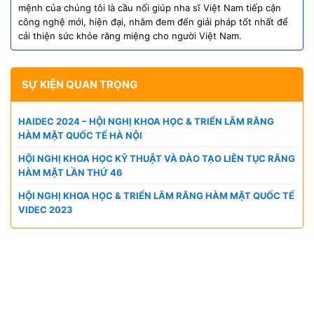
mệnh của chúng tôi là cầu nối giúp nha sĩ Việt Nam tiếp cận
công nghệ mới, hiện đại, nhằm đem đến giải pháp tốt nhất để
cải thiện sức khỏe răng miệng cho người Việt Nam.
SỰ KIỆN QUAN TRỌNG
HAIDEC 2024 – HỘI NGHỊ KHOA HỌC & TRIỂN LÃM RĂNG
HÀM MẶT QUỐC TẾ HÀ NỘI
HỘI NGHỊ KHOA HỌC KỸ THUẬT VÀ ĐÀO TẠO LIÊN TỤC RĂNG
HÀM MẶT LẦN THỨ 46
HỘI NGHỊ KHOA HỌC & TRIỂN LÃM RĂNG HÀM MẶT QUỐC TẾ
VIDEC 2023