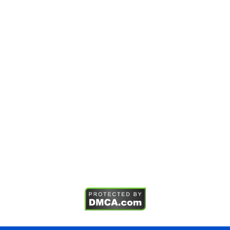
Chính sách giao hàng
Chính sách bảo mật
Điều khoản sử dụng
SẢN PHẨM
Kềm chỉnh nha
Mắc cài chỉnh nha
Vật liệu nha khoa
Mẫu hàm chỉnh nha
TIN TỨC
Tin tức
Sự kiện
Tuyển dụng
Hội nghị