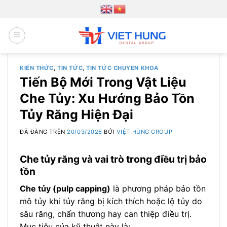
Chuyển
đến
nội
dung
KIẾN THỨC
,
TIN TỨC
,
TIN TỨC CHUYEN KHOA
Tiến Bộ Mới Trong Vật Liệu
Che Tủy: Xu Hướng Bảo Tồn
Tủy Răng Hiện Đại
ĐÃ ĐĂNG TRÊN
20/03/2026
BỞI
VIỆT HÙNG GROUP
Che tủy răng và vai trò trong điều trị bảo
tồn
Che tủy (pulp capping)
là phương pháp bảo tồn
mô tủy khi tủy răng bị kích thích hoặc lộ tủy do
sâu răng, chấn thương hay can thiệp điều trị.
Mục tiêu của kỹ thuật này là: