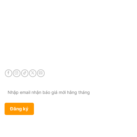
CÔNG TY TNHH VIỆT HÙNG GROUP
VP HCM:
A10 KDC Barya Citi, Phường Bà Rịa, TP. Hồ
Chí Minh, Việt Nam
Điện thoại:
0901 447 969
Email:
admin@viethungdent.vn
CHÍNH SÁCH
Bảo hành & Đổi trả