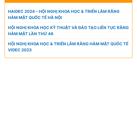
HAIDEC 2024 – HỘI NGHỊ KHOA HỌC & TRIỂN LÃM RĂNG
HÀM MẶT QUỐC TẾ HÀ NỘI
HỘI NGHỊ KHOA HỌC KỸ THUẬT VÀ ĐÀO TẠO LIÊN TỤC RĂNG
HÀM MẶT LẦN THỨ 46
HỘI NGHỊ KHOA HỌC & TRIỂN LÃM RĂNG HÀM MẶT QUỐC TẾ
VIDEC 2023
CÔNG TY TNHH VIỆT HÙNG GROUP
VP HCM:
A10 KDC Barya Citi, Phường Bà Rịa, TP. Hồ
Chí Minh, Việt Nam