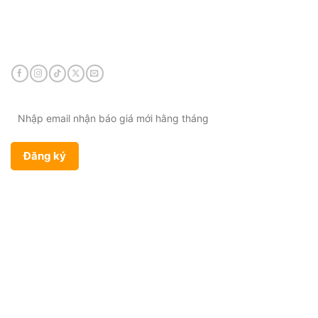
Điện thoại:
0901 447 969
Email:
admin@viethungdent.vn
CHÍNH SÁCH
Bảo hành & Đổi trả
Chính sách giao hàng
Chính sách bảo mật
Điều khoản sử dụng
SẢN PHẨM
Kềm chỉnh nha