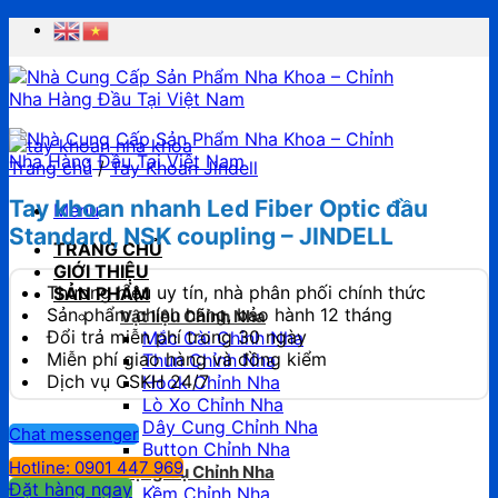
Chuyển
đến
nội
dung
Trang chủ
/
Tay Khoan Jindell
Tay khoan nhanh Led Fiber Optic đầu
Menu
Standard, NSK coupling – JINDELL
TRANG CHỦ
GIỚI THIỆU
Thương hiệu uy tín, nhà phân phối chính thức
SẢN PHẨM
Sản phẩm chính hãng, bảo hành 12 tháng
Vật liệu Chỉnh Nha
Đổi trả miễn phí trong 30 ngày
Mắc Cài Chỉnh Nha
Miễn phí giao hàng và đồng kiểm
Thun Chỉnh Nha
Dịch vụ CSKH 24/7
Hook Chỉnh Nha
Lò Xo Chỉnh Nha
Dây Cung Chỉnh Nha
Chat messenger
Button Chỉnh Nha
Hotline: 0901 447 969
Dụng Cụ Chỉnh Nha
Đặt hàng ngay
Kềm Chỉnh Nha