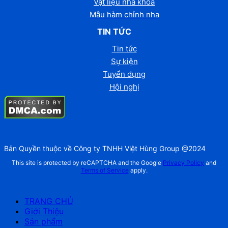
Vật liệu nha khoa
Mẫu hàm chỉnh nha
TIN TỨC
Tin tức
Sự kiện
Tuyển dụng
Hội nghị
Bản Quyền thuộc về Công ty TNHH Việt Hùng Group @2024
This site is protected by reCAPTCHA and the Google
Privacy Policy
and
Terms of Service
apply.
TRANG CHỦ
Giới Thiệu
Sản phẩm