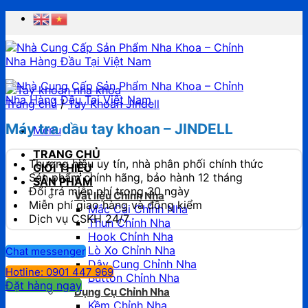
Chuyển
đến
nội
dung
Trang chủ
/
Tay Khoan Jindell
Máy tra dầu tay khoan – JINDELL
Menu
TRANG CHỦ
Thương hiệu uy tín, nhà phân phối chính thức
GIỚI THIỆU
Sản phẩm chính hãng, bảo hành 12 tháng
SẢN PHẨM
Đổi trả miễn phí trong 30 ngày
Vật liệu Chỉnh Nha
Miễn phí giao hàng và đồng kiểm
Mắc Cài Chỉnh Nha
Dịch vụ CSKH 24/7
Thun Chỉnh Nha
Hook Chỉnh Nha
Lò Xo Chỉnh Nha
Chat messenger
Dây Cung Chỉnh Nha
Hotline: 0901 447 969
Button Chỉnh Nha
Đặt hàng ngay
Dụng Cụ Chỉnh Nha
Kềm Chỉnh Nha