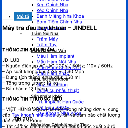
Kẹp Chỉnh Nha
Kéo Chỉnh Nha
Banh Miệng Nha Khoa
Mô tả
Bơm Tiêm Chỉnh Nha
Máy tra dầu tay khoan – JINDELL
Dụng cụ khác
Trâm Nội Nha
Trâm Máy
Trâm Tay
THÔNG TIN SẢN PHẨM
Mẫu Hàm Tư Vấn
Mẫu Hàm Implant
JD-LUB
Mẫu Hàm Nội Nha
– Nguồn điện áp AC: AC 220V / 50Hz; 110V / 60Hz
Mẫu Hàm Chỉnh Nha
– Áp suất không khí: 0,35 ~ 0,60 Mpa
Mẫu Hàm Khác
– Dung tích thùng chứa dầu: 350 ml
Vật Liệu Nha Khoa
– Tổng trọng lượng: 10 kg
Nạy Nhổ Răng
– Bảo hành: 12 tháng
Dụng cụ phẫu thuật
Sản phẩm khác
THÔNG TIN THƯƠNG HIỆU
Trụ Implant Hàn Quốc
Vật Liệu PRIME
– VIỆT HÙNG GROUP là một trong những đơn vị cung
Tay Khoan Nha Khoa
cấp
Tay khoan nha khoa
uy tín và đảm bảo chất lượng
TIN TỨC
dẫn đầu thị trường.
Khóa Học Chỉnh Nha Uy Tín
– Tất cả các sản phẩm đều có nguồn gốc xuất xứ rõ