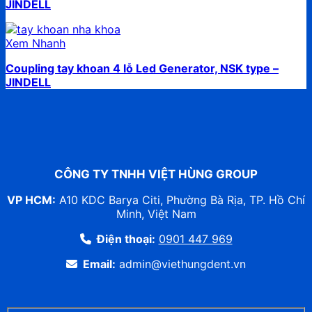
JINDELL
Xem Nhanh
Coupling tay khoan 4 lỗ Led Generator, NSK type –
JINDELL
CÔNG TY TNHH VIỆT HÙNG GROUP
VP HCM:
A10 KDC Barya Citi, Phường Bà Rịa, TP. Hồ Chí
Minh, Việt Nam
Điện thoại:
0901 447 969
Email:
admin@viethungdent.vn