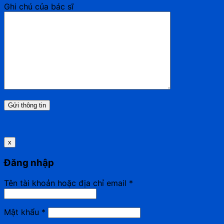
Ghi chú của bác sĩ
x
Đăng nhập
Tên tài khoản hoặc địa chỉ email
*
Mật khẩu
*