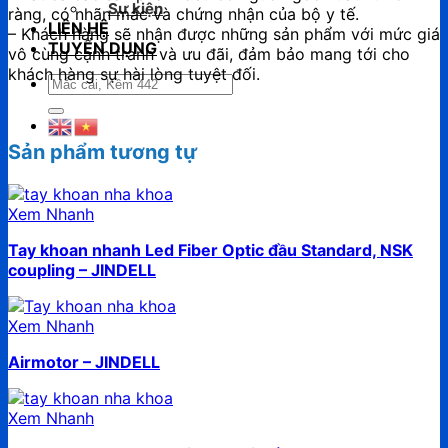
Sự kiện
ràng, có nhãn mác và chứng nhận của bộ y tế.
LIÊN HỆ
– Khách hàng sẽ nhận được những sản phẩm với mức giá
TUYỂN DỤNG
vô cùng cạnh tranh và ưu đãi, đảm bảo mang tới cho
khách hàng sự hài lòng tuyệt đối.
Tìm
kiếm:
Sản phẩm tương tự
Xem Nhanh
Tay khoan nhanh Led Fiber Optic đầu Standard, NSK
coupling – JINDELL
Xem Nhanh
Airmotor – JINDELL
Xem Nhanh