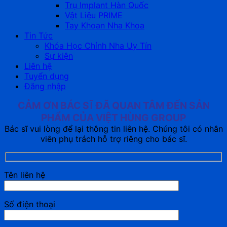
Trụ Implant Hàn Quốc
Vật Liệu PRIME
Tay Khoan Nha Khoa
Tin Tức
Khóa Học Chỉnh Nha Uy Tín
Sự kiện
Liên hệ
Tuyển dụng
Đăng nhập
CẢM ƠN BÁC SĨ ĐÃ QUAN TÂM ĐẾN SẢN
PHẨM CỦA VIỆT HÙNG GROUP
Bác sĩ vui lòng để lại thông tin liên hệ. Chúng tôi có nhân
viên phụ trách hỗ trợ riêng cho bác sĩ.
Tên liên hệ
Số điện thoại