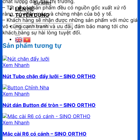
chất lượng dẫn đầu thị trường.
Sự kiện
– Tất cả các sản phẩm đều có nguồn gốc xuất xứ rõ
LIÊN HỆ
ràng, có nhãn mác và chứng nhận của bộ y tế.
TUYỂN DỤNG
– Khách hàng sẽ nhận được những sản phẩm với mức giá
Tìm
vô cùng cạnh tranh và ưu đãi, đảm bảo mang tới cho
kiếm:
khách hàng sự hài lòng tuyệt đối.
Sản phẩm tương tự
Xem Nhanh
Nút Tubo chặn đẩy lưỡi – SINO ORTHO
Xem Nhanh
Nút dán Button đế tròn – SINO ORTHO
Xem Nhanh
Mắc cài R6 có cánh – SINO ORTHO