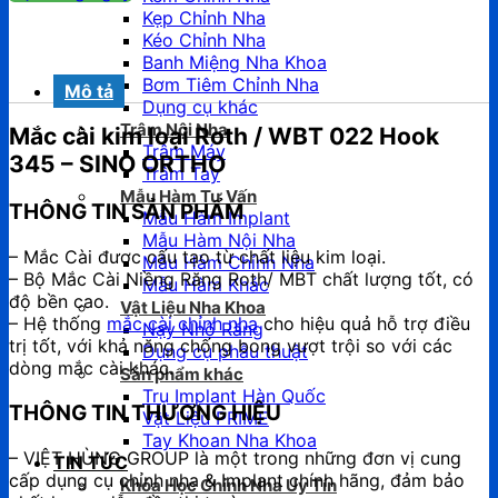
Kẹp Chỉnh Nha
Kéo Chỉnh Nha
Banh Miệng Nha Khoa
Bơm Tiêm Chỉnh Nha
Mô tả
Dụng cụ khác
Trâm Nội Nha
Mắc cài kim loại Roth / WBT 022 Hook
Trâm Máy
345 – SINO ORTHO
Trâm Tay
Mẫu Hàm Tư Vấn
THÔNG TIN SẢN PHẨM
Mẫu Hàm Implant
Mẫu Hàm Nội Nha
– Mắc Cài được cấu tạo từ chất liệu kim loại.
Mẫu Hàm Chỉnh Nha
– Bộ Mắc Cài Niềng Răng Roth/ MBT chất lượng tốt, có
Mẫu Hàm Khác
độ bền cao.
Vật Liệu Nha Khoa
– Hệ thống
mắc cài chỉnh nha
cho hiệu quả hỗ trợ điều
Nạy Nhổ Răng
trị tốt, với khả năng chống bong vượt trội so với các
Dụng cụ phẫu thuật
dòng mắc cài khác.
Sản phẩm khác
Trụ Implant Hàn Quốc
THÔNG TIN THƯƠNG HIỆU
Vật Liệu PRIME
Tay Khoan Nha Khoa
– VIỆT HÙNG GROUP là một trong những đơn vị cung
TIN TỨC
cấp dụng cụ chỉnh nha & Implant chính hãng, đảm bảo
Khóa Học Chỉnh Nha Uy Tín