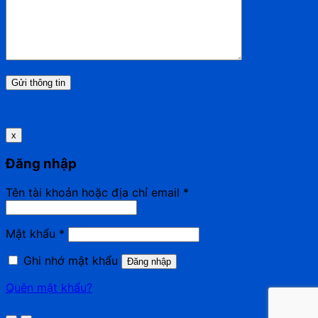
x
Đăng nhập
Tên tài khoản hoặc địa chỉ email
*
Mật khẩu
*
Ghi nhớ mật khẩu
Đăng nhập
Quên mật khẩu?