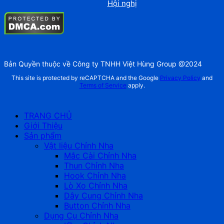
Hội nghị
Bản Quyền thuộc về Công ty TNHH Việt Hùng Group @2024
This site is protected by reCAPTCHA and the Google
Privacy Policy
and
Terms of Service
apply.
TRANG CHỦ
Giới Thiệu
Sản phẩm
Vật liệu Chỉnh Nha
Mắc Cài Chỉnh Nha
Thun Chỉnh Nha
Hook Chỉnh Nha
Lò Xo Chỉnh Nha
Dây Cung Chỉnh Nha
Button Chỉnh Nha
Dụng Cụ Chỉnh Nha