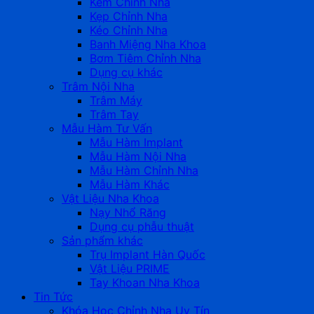
Kềm Chỉnh Nha
Kẹp Chỉnh Nha
Kéo Chỉnh Nha
Banh Miệng Nha Khoa
Bơm Tiêm Chỉnh Nha
Dụng cụ khác
Trâm Nội Nha
Trâm Máy
Trâm Tay
Mẫu Hàm Tư Vấn
Mẫu Hàm Implant
Mẫu Hàm Nội Nha
Mẫu Hàm Chỉnh Nha
Mẫu Hàm Khác
Vật Liệu Nha Khoa
Nạy Nhổ Răng
Dụng cụ phẫu thuật
Sản phẩm khác
Trụ Implant Hàn Quốc
Vật Liệu PRIME
Tay Khoan Nha Khoa
Tin Tức
Khóa Học Chỉnh Nha Uy Tín