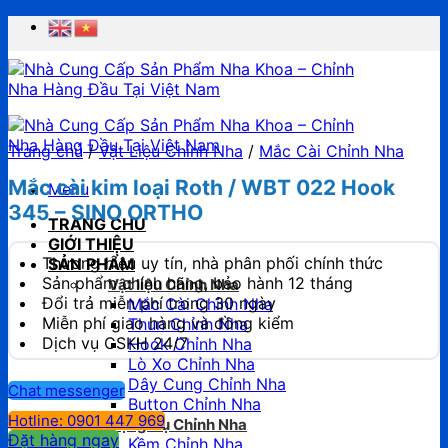
Chuyển
đến
nội
dung
Trang chủ
/
Vật Liệu Chỉnh Nha
/
Mắc Cài Chỉnh Nha
Mắc cài kim loại Roth / WBT 022 Hook
Menu
345 – SINO ORTHO
TRANG CHỦ
GIỚI THIỆU
Thương hiệu uy tín, nhà phân phối chính thức
SẢN PHẨM
Sản phẩm chính hãng, bảo hành 12 tháng
Vật liệu Chỉnh Nha
Đổi trả miễn phí trong 30 ngày
Mắc Cài Chỉnh Nha
Miễn phí giao hàng và đồng kiểm
Thun Chỉnh Nha
Dịch vụ CSKH 24/7
Hook Chỉnh Nha
Lò Xo Chỉnh Nha
Dây Cung Chỉnh Nha
Chat messenger
Button Chỉnh Nha
Hotline: 0901 447 969
Dụng Cụ Chỉnh Nha
Đặt hàng ngay
Kềm Chỉnh Nha