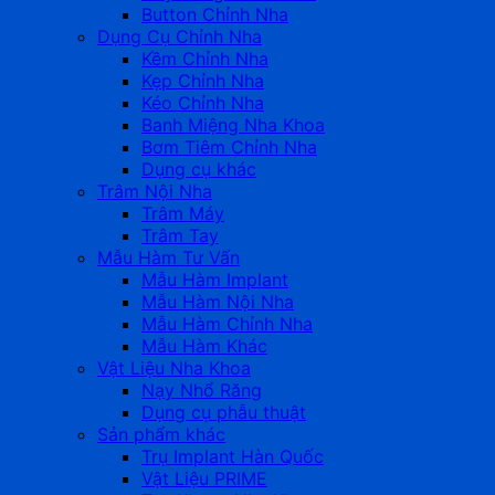
Button Chỉnh Nha
Dụng Cụ Chỉnh Nha
Kềm Chỉnh Nha
Kẹp Chỉnh Nha
Kéo Chỉnh Nha
Banh Miệng Nha Khoa
Bơm Tiêm Chỉnh Nha
Dụng cụ khác
Trâm Nội Nha
Trâm Máy
Trâm Tay
Mẫu Hàm Tư Vấn
Mẫu Hàm Implant
Mẫu Hàm Nội Nha
Mẫu Hàm Chỉnh Nha
Mẫu Hàm Khác
Vật Liệu Nha Khoa
Nạy Nhổ Răng
Dụng cụ phẫu thuật
Sản phẩm khác
Trụ Implant Hàn Quốc
Vật Liệu PRIME