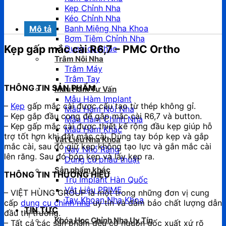
Kẹp Chỉnh Nha
Kéo Chỉnh Nha
Banh Miệng Nha Khoa
Mô tả
Bơm Tiêm Chỉnh Nha
Kẹp gấp mắc cài R6,7 – PMC Ortho
Dụng cụ khác
Trâm Nội Nha
Trâm Máy
Trâm Tay
THÔNG TIN SẢN PHẨM
Mẫu Hàm Tư Vấn
Mẫu Hàm Implant
–
Kẹp
gấp mắc cài được cấu tạo từ thép không gỉ.
Mẫu Hàm Nội Nha
– Kẹp gắp đầu cong để gắp mắc cài R6,7 và button.
Mẫu Hàm Chỉnh Nha
– Kẹp gấp mắc cài được thiết kế rộng đầu kẹp giúp hỗ
Mẫu Hàm Khác
trợ tốt hơn khi đặt mắc cài. Dùng tay bóp kẹp và gắp
Vật Liệu Nha Khoa
mắc cài, sau đó giữ kẹp không tạo lực và gắn mắc cài
Nạy Nhổ Răng
lên răng. Sau đó bóp kẹp và lấy kẹp ra.
Dụng cụ phẫu thuật
Sản phẩm khác
THÔNG TIN THƯƠNG HIỆU
Trụ Implant Hàn Quốc
Vật Liệu PRIME
– VIỆT HÙNG GROUP là một trong những đơn vị cung
Tay Khoan Nha Khoa
cấp
dụng cụ chỉnh nha
uy tín và đảm bảo chất lượng dẫn
TIN TỨC
đầu thị trường.
Khóa Học Chỉnh Nha Uy Tín
– Tất cả các sản phẩm đều có nguồn gốc xuất xứ rõ