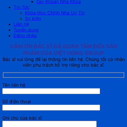
Tay Khoan Nha Khoa
Tin Tức
Khóa Học Chỉnh Nha Uy Tín
Sự kiện
Liên hệ
Tuyển dụng
Đăng nhập
CẢM ƠN BÁC SĨ ĐÃ QUAN TÂM ĐẾN SẢN
PHẨM CỦA VIỆT HÙNG GROUP
Bác sĩ vui lòng để lại thông tin liên hệ. Chúng tôi có nhân
viên phụ trách hỗ trợ riêng cho bác sĩ.
Tên liên hệ
Số điện thoại
Ghi chú của bác sĩ