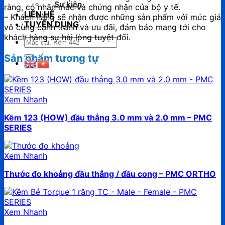
Sự kiện
ràng, có nhãn mác và chứng nhận của bộ y tế.
LIÊN HỆ
– Khách hàng sẽ nhận được những sản phẩm với mức giá
TUYỂN DỤNG
vô cùng cạnh tranh và ưu đãi, đảm bảo mang tới cho
khách hàng sự hài lòng tuyệt đối.
Tìm
kiếm:
Sản phẩm tương tự
Xem Nhanh
Kềm 123 (HOW) đầu thẳng 3.0 mm và 2.0 mm – PMC
SERIES
Xem Nhanh
Thước đo khoảng đầu thẳng / đầu cong – PMC ORTHO
Xem Nhanh