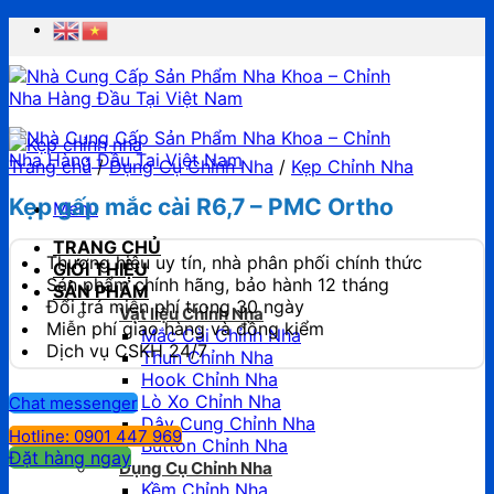
Chuyển
đến
nội
dung
Trang chủ
/
Dụng Cụ Chỉnh Nha
/
Kẹp Chỉnh Nha
Kẹp gấp mắc cài R6,7 – PMC Ortho
Menu
TRANG CHỦ
Thương hiệu uy tín, nhà phân phối chính thức
GIỚI THIỆU
Sản phẩm chính hãng, bảo hành 12 tháng
SẢN PHẨM
Đổi trả miễn phí trong 30 ngày
Vật liệu Chỉnh Nha
Miễn phí giao hàng và đồng kiểm
Mắc Cài Chỉnh Nha
Dịch vụ CSKH 24/7
Thun Chỉnh Nha
Hook Chỉnh Nha
Lò Xo Chỉnh Nha
Chat messenger
Dây Cung Chỉnh Nha
Hotline: 0901 447 969
Button Chỉnh Nha
Đặt hàng ngay
Dụng Cụ Chỉnh Nha
Kềm Chỉnh Nha