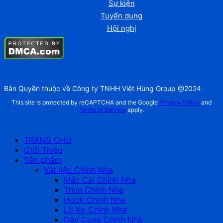
Sự kiện
Tuyển dụng
Hội nghị
Bản Quyền thuộc về Công ty TNHH Việt Hùng Group @2024
This site is protected by reCAPTCHA and the Google
Privacy Policy
and
Terms of Service
apply.
TRANG CHỦ
Giới Thiệu
Sản phẩm
Vật liệu Chỉnh Nha
Mắc Cài Chỉnh Nha
Thun Chỉnh Nha
Hook Chỉnh Nha
Lò Xo Chỉnh Nha
Dây Cung Chỉnh Nha