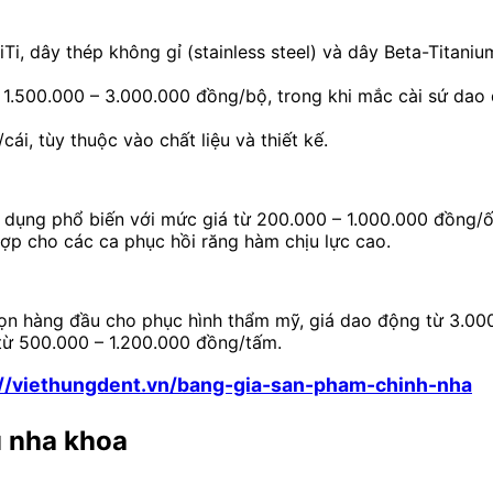
i, dây thép không gỉ (stainless steel) và dây Beta-Titani
từ 1.500.000 – 3.000.000 đồng/bộ, trong khi mắc cài sứ da
ái, tùy thuộc vào chất liệu và thiết kế.
ử dụng phổ biến với mức giá từ 200.000 – 1.000.000 đồng/
ợp cho các ca phục hồi răng hàm chịu lực cao.
 chọn hàng đầu cho phục hình thẩm mỹ, giá dao động từ 3.0
từ 500.000 – 1.200.000 đồng/tấm.
://viethungdent.vn/bang-gia-san-pham-chinh-nha
u nha khoa