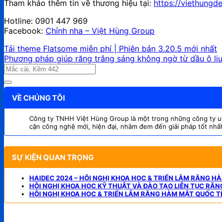
Tham khảo thêm tin về thương hiệu tại:
https://viethungde
Hotline: 0901 447 969
Facebook:
Chỉnh nha – Việt Hùng Group
Tải theme Flatsome miễn phí | Phiên bản 3.20.5 mới nhất
Phương pháp giúp răng trắng sáng không ngờ từ dầu ô li
VỀ CHÚNG TÔI
Công ty TNHH Việt Hùng Group là một trong những công ty uy t
cận công nghệ mới, hiện đại, nhằm đem đến giải pháp tốt nhấ
SỰ KIỆN QUAN TRỌNG
HAIDEC 2024 – HỘI NGHỊ KHOA HỌC & TRIỂN LÃM RĂNG H
HỘI NGHỊ KHOA HỌC KỸ THUẬT VÀ ĐÀO TẠO LIÊN TỤC RĂ
HỘI NGHỊ KHOA HỌC & TRIỂN LÃM RĂNG HÀM MẶT QUỐC T