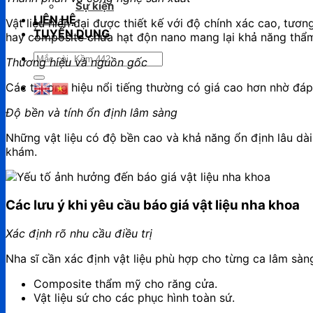
Sự kiện
LIÊN HỆ
Vật liệu hiện đại được thiết kế với độ chính xác cao, tương
TUYỂN DỤNG
hay composite chứa hạt độn nano mang lại khả năng thẩm
Tìm
Thương hiệu và nguồn gốc
kiếm:
Các thương hiệu nổi tiếng thường có giá cao hơn nhờ đáp
Độ bền và tính ổn định lâm sàng
Những vật liệu có độ bền cao và khả năng ổn định lâu dài 
khám.
Các lưu ý khi yêu cầu báo giá vật liệu nha khoa
Xác định rõ nhu cầu điều trị
Nha sĩ cần xác định vật liệu phù hợp cho từng ca lâm sàng
Composite thẩm mỹ cho răng cửa.
Vật liệu sứ cho các phục hình toàn sứ.