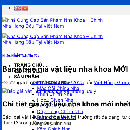
Chuyển
đến
nội
dung
Menu
Khác
,
Kiến Thức
,
Tin Tức
TRANG CHỦ
Bảng báo giá vật liệu nha khoa MỚI
GIỚI THIỆU
SẢN PHẨM
Đã đăng trên
19/12/2024
27/03/2025
bởi
Việt Hùng Grou
Vật liệu Chỉnh Nha
Mắc Cài Chỉnh Nha
Thun Chỉnh Nha
Hook Chỉnh Nha
Chi tiết giá vật liệu nha khoa mới nhấ
Lò Xo Chỉnh Nha
Dây Cung Chỉnh Nha
Các loại vật liệu nha khoa trên thị trường rất đa dạng, t
Button Chỉnh Nha
thực tế trong lâm sàng.
Dụng Cụ Chỉnh Nha
Kềm Chỉnh Nha