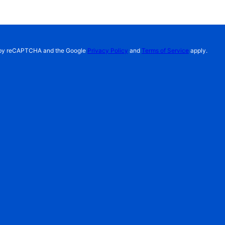
ed by reCAPTCHA and the Google
Privacy Policy
and
Terms of Service
apply.