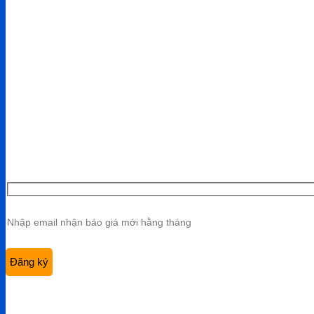
CÔNG TY TNHH VIỆT HÙNG GROUP
VP HCM:
A10 KDC Barya Citi, Phường Bà Rịa, TP. Hồ Chí 
Điện thoại:
0901 447 969
Email:
admin@viethungdent.vn