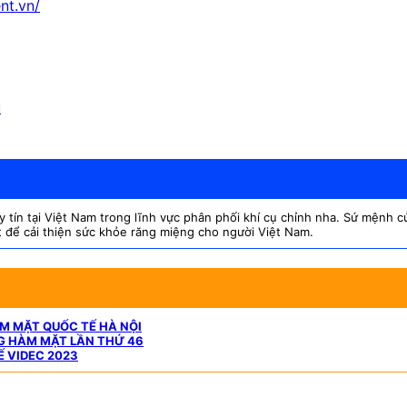
nt.vn/
u
ín tại Việt Nam trong lĩnh vực phân phối khí cụ chỉnh nha. Sứ mệnh của
t để cải thiện sức khỏe răng miệng cho người Việt Nam.
ÀM MẶT QUỐC TẾ HÀ NỘI
NG HÀM MẶT LẦN THỨ 46
Ế VIDEC 2023