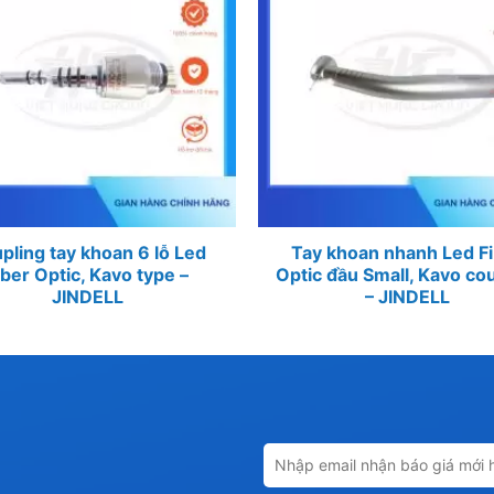
pling tay khoan 6 lỗ Led
Tay khoan nhanh Led F
iber Optic, Kavo type –
Optic đầu Small, Kavo co
JINDELL
– JINDELL