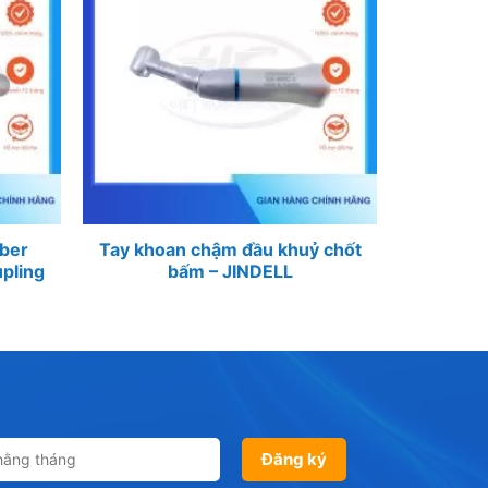
iber
Tay khoan chậm đầu khuỷ chốt
upling
bấm – JINDELL