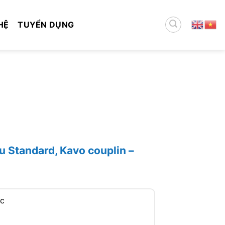
HỆ
TUYỂN DỤNG
u Standard, Kavo couplin –
ức