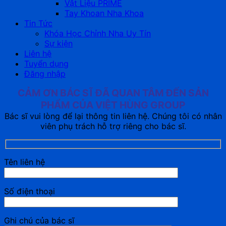
Vật Liệu PRIME
Tay Khoan Nha Khoa
Tin Tức
Khóa Học Chỉnh Nha Uy Tín
Sự kiện
Liên hệ
Tuyển dụng
Đăng nhập
CẢM ƠN BÁC SĨ ĐÃ QUAN TÂM ĐẾN SẢN
PHẨM CỦA VIỆT HÙNG GROUP
Bác sĩ vui lòng để lại thông tin liên hệ. Chúng tôi có nhân
viên phụ trách hỗ trợ riêng cho bác sĩ.
Tên liên hệ
Số điện thoại
Ghi chú của bác sĩ