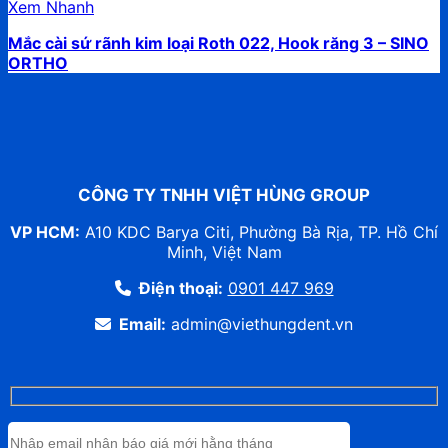
Xem Nhanh
Mắc cài sứ rãnh kim loại Roth 022, Hook răng 3 – SINO
ORTHO
CÔNG TY TNHH VIỆT HÙNG GROUP
VP HCM:
A10 KDC Barya Citi, Phường Bà Rịa, TP. Hồ Chí
Minh, Việt Nam
Điện thoại:
0901 447 969
Email:
admin@viethungdent.vn