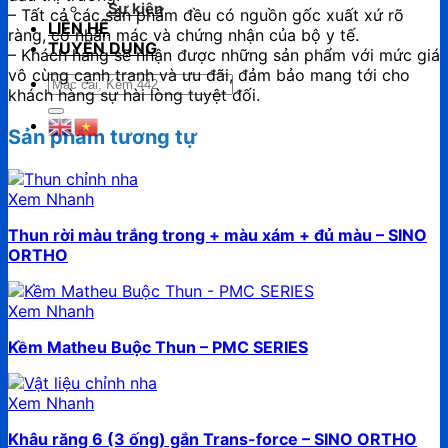
Sự kiện
– Tất cả các sản phẩm đều có nguồn gốc xuất xứ rõ
LIÊN HỆ
ràng, có nhãn mác và chứng nhận của bộ y tế.
TUYỂN DỤNG
– Khách hàng sẽ nhận được những sản phẩm với mức giá
vô cùng cạnh tranh và ưu đãi, đảm bảo mang tới cho
Tìm
khách hàng sự hài lòng tuyệt đối.
kiếm:
Sản phẩm tương tự
Xem Nhanh
Thun rời màu trắng trong + màu xám + đủ màu – SINO
ORTHO
Xem Nhanh
Kềm Matheu Buộc Thun – PMC SERIES
Xem Nhanh
Khâu răng 6 (3 ống) gắn Trans-force – SINO ORTHO