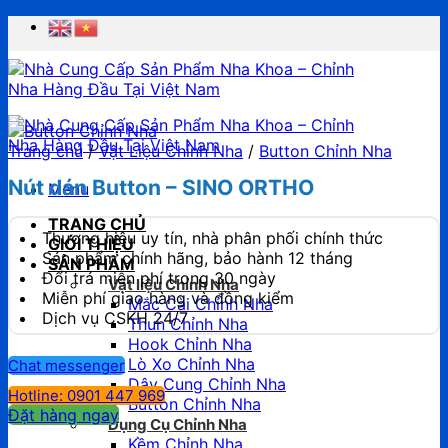
Chuyển
đến
nội
dung
Trang chủ
/
Vật Liệu Chỉnh Nha
/
Button Chỉnh Nha
Nút dán Button – SINO ORTHO
Menu
TRANG CHỦ
Thương hiệu uy tín, nhà phân phối chính thức
GIỚI THIỆU
Sản phẩm chính hãng, bảo hành 12 tháng
SẢN PHẨM
Đổi trả miễn phí trong 30 ngày
Vật liệu Chỉnh Nha
Miễn phí giao hàng và đồng kiểm
Mắc Cài Chỉnh Nha
Dịch vụ CSKH 24/7
Thun Chỉnh Nha
Hook Chỉnh Nha
Lò Xo Chỉnh Nha
Chat messenger
Dây Cung Chỉnh Nha
Hotline: 0901 447 969
Button Chỉnh Nha
Đặt hàng ngay
Dụng Cụ Chỉnh Nha
Kềm Chỉnh Nha