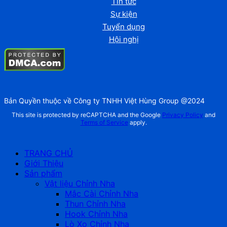
Tin tức
Sự kiện
Tuyển dụng
Hội nghị
Bản Quyền thuộc về Công ty TNHH Việt Hùng Group @2024
This site is protected by reCAPTCHA and the Google
Privacy Policy
and
Terms of Service
apply.
TRANG CHỦ
Giới Thiệu
Sản phẩm
Vật liệu Chỉnh Nha
Mắc Cài Chỉnh Nha
Thun Chỉnh Nha
Hook Chỉnh Nha
Lò Xo Chỉnh Nha