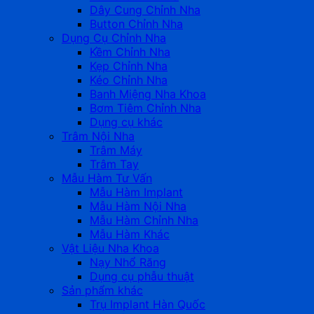
Dây Cung Chỉnh Nha
Button Chỉnh Nha
Dụng Cụ Chỉnh Nha
Kềm Chỉnh Nha
Kẹp Chỉnh Nha
Kéo Chỉnh Nha
Banh Miệng Nha Khoa
Bơm Tiêm Chỉnh Nha
Dụng cụ khác
Trâm Nội Nha
Trâm Máy
Trâm Tay
Mẫu Hàm Tư Vấn
Mẫu Hàm Implant
Mẫu Hàm Nội Nha
Mẫu Hàm Chỉnh Nha
Mẫu Hàm Khác
Vật Liệu Nha Khoa
Nạy Nhổ Răng
Dụng cụ phẫu thuật
Sản phẩm khác
Trụ Implant Hàn Quốc