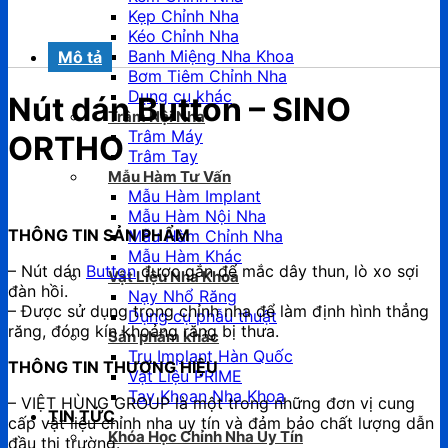
Kẹp Chỉnh Nha
Kéo Chỉnh Nha
Banh Miệng Nha Khoa
Mô tả
Bơm Tiêm Chỉnh Nha
Dụng cụ khác
Nút dán Button – SINO
Trâm Nội Nha
Trâm Máy
ORTHO
Trâm Tay
Mẫu Hàm Tư Vấn
Mẫu Hàm Implant
Mẫu Hàm Nội Nha
THÔNG TIN SẢN PHẨM
Mẫu Hàm Chỉnh Nha
Mẫu Hàm Khác
– Nút dán
Button
được gắn để mắc dây thun, lò xo sợi
Vật Liệu Nha Khoa
đàn hồi.
Nạy Nhổ Răng
– Được sử dụng trong chỉnh nha để làm định hình thẳng
Dụng cụ phẫu thuật
răng, đóng kín khoảng răng bị thưa.
Sản phẩm khác
Trụ Implant Hàn Quốc
THÔNG TIN THƯƠNG HIỆU
Vật Liệu PRIME
Tay Khoan Nha Khoa
– VIỆT HÙNG GROUP là một trong những đơn vị cung
TIN TỨC
cấp vật liệu chỉnh nha uy tín và đảm bảo chất lượng dẫn
Khóa Học Chỉnh Nha Uy Tín
đầu thị trường.