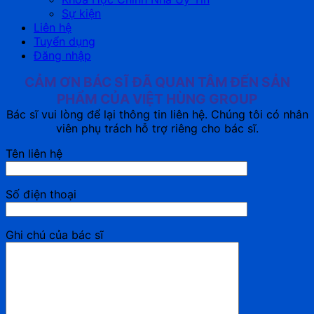
Sự kiện
Liên hệ
Tuyển dụng
Đăng nhập
CẢM ƠN BÁC SĨ ĐÃ QUAN TÂM ĐẾN SẢN
PHẨM CỦA VIỆT HÙNG GROUP
Bác sĩ vui lòng để lại thông tin liên hệ. Chúng tôi có nhân
viên phụ trách hỗ trợ riêng cho bác sĩ.
Tên liên hệ
Số điện thoại
Ghi chú của bác sĩ