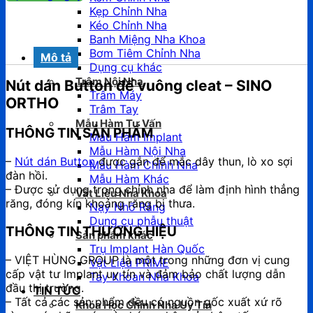
Kẹp Chỉnh Nha
Kéo Chỉnh Nha
Banh Miệng Nha Khoa
Bơm Tiêm Chỉnh Nha
Mô tả
Dụng cụ khác
Trâm Nội Nha
Nút dán Button đế vuông cleat – SINO
Trâm Máy
ORTHO
Trâm Tay
Mẫu Hàm Tư Vấn
THÔNG TIN SẢN PHẨM
Mẫu Hàm Implant
Mẫu Hàm Nội Nha
–
Nút dán Button
được gắn để mắc dây thun, lò xo sợi
Mẫu Hàm Chỉnh Nha
đàn hồi.
Mẫu Hàm Khác
– Được sử dụng trong chỉnh nha để làm định hình thẳng
Vật Liệu Nha Khoa
răng, đóng kín khoảng răng bị thưa.
Nạy Nhổ Răng
Dụng cụ phẫu thuật
THÔNG TIN THƯƠNG HIỆU
Sản phẩm khác
Trụ Implant Hàn Quốc
– VIỆT HÙNG GROUP là một trong những đơn vị cung
Vật Liệu PRIME
cấp vật tư Implant uy tín và đảm bảo chất lượng dẫn
Tay Khoan Nha Khoa
đầu thị trường.
TIN TỨC
– Tất cả các sản phẩm đều có nguồn gốc xuất xứ rõ
Khóa Học Chỉnh Nha Uy Tín