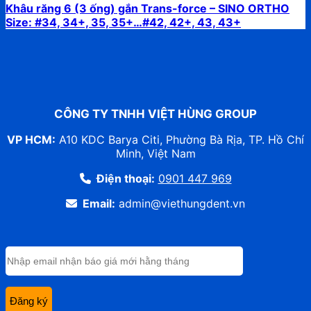
Khâu răng 6 (3 ống) gắn Trans-force – SINO ORTHO
Size: #34, 34+, 35, 35+…#42, 42+, 43, 43+
CÔNG TY TNHH VIỆT HÙNG GROUP
VP HCM:
A10 KDC Barya Citi, Phường Bà Rịa, TP. Hồ Chí
Minh, Việt Nam
Điện thoại:
0901 447 969
Email:
admin@viethungdent.vn