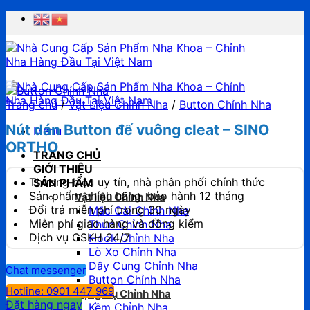
Chuyển
đến
nội
dung
Trang chủ
/
Vật Liệu Chỉnh Nha
/
Button Chỉnh Nha
Nút dán Button đế vuông cleat – SINO
Menu
ORTHO
TRANG CHỦ
GIỚI THIỆU
Thương hiệu uy tín, nhà phân phối chính thức
SẢN PHẨM
Sản phẩm chính hãng, bảo hành 12 tháng
Vật liệu Chỉnh Nha
Đổi trả miễn phí trong 30 ngày
Mắc Cài Chỉnh Nha
Miễn phí giao hàng và đồng kiểm
Thun Chỉnh Nha
Dịch vụ CSKH 24/7
Hook Chỉnh Nha
Lò Xo Chỉnh Nha
Dây Cung Chỉnh Nha
Chat messenger
Button Chỉnh Nha
Hotline: 0901 447 969
Dụng Cụ Chỉnh Nha
Đặt hàng ngay
Kềm Chỉnh Nha