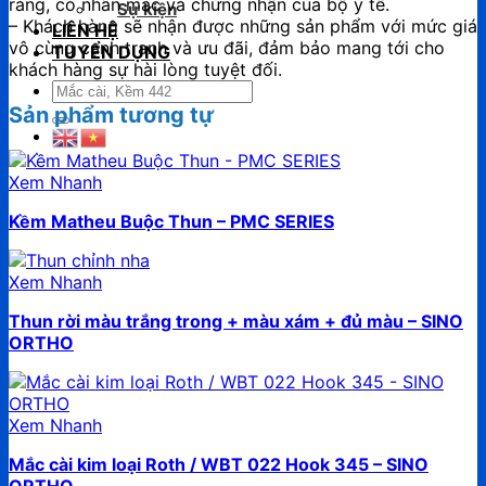
ràng, có nhãn mác và chứng nhận của bộ y tế.
Sự kiện
– Khách hàng sẽ nhận được những sản phẩm với mức giá
LIÊN HỆ
vô cùng cạnh tranh và ưu đãi, đảm bảo mang tới cho
TUYỂN DỤNG
khách hàng sự hài lòng tuyệt đối.
Tìm
kiếm:
Sản phẩm tương tự
Xem Nhanh
Kềm Matheu Buộc Thun – PMC SERIES
Xem Nhanh
Thun rời màu trắng trong + màu xám + đủ màu – SINO
ORTHO
Xem Nhanh
Mắc cài kim loại Roth / WBT 022 Hook 345 – SINO