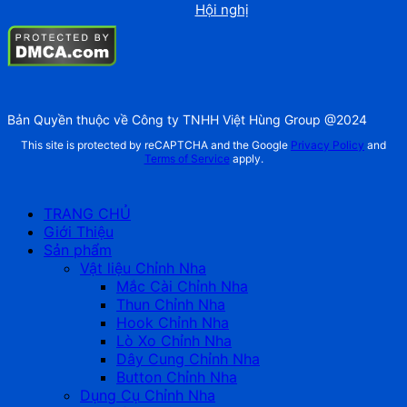
Hội nghị
Bản Quyền thuộc về Công ty TNHH Việt Hùng Group @2024
This site is protected by reCAPTCHA and the Google
Privacy Policy
and
Terms of Service
apply.
TRANG CHỦ
Giới Thiệu
Sản phẩm
Vật liệu Chỉnh Nha
Mắc Cài Chỉnh Nha
Thun Chỉnh Nha
Hook Chỉnh Nha
Lò Xo Chỉnh Nha
Dây Cung Chỉnh Nha
Button Chỉnh Nha
Dụng Cụ Chỉnh Nha