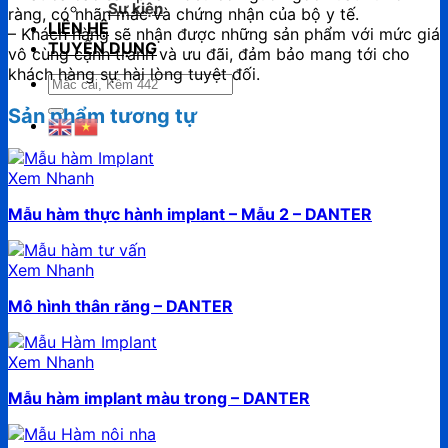
Sự kiện
ràng, có nhãn mác và chứng nhận của bộ y tế.
LIÊN HỆ
– Khách hàng sẽ nhận được những sản phẩm với mức giá
TUYỂN DỤNG
vô cùng cạnh tranh và ưu đãi, đảm bảo mang tới cho
khách hàng sự hài lòng tuyệt đối.
Tìm
kiếm:
Sản phẩm tương tự
Xem Nhanh
Mẫu hàm thực hành implant – Mẫu 2 – DANTER
Xem Nhanh
Mô hình thân răng – DANTER
Xem Nhanh
Mẫu hàm implant màu trong – DANTER