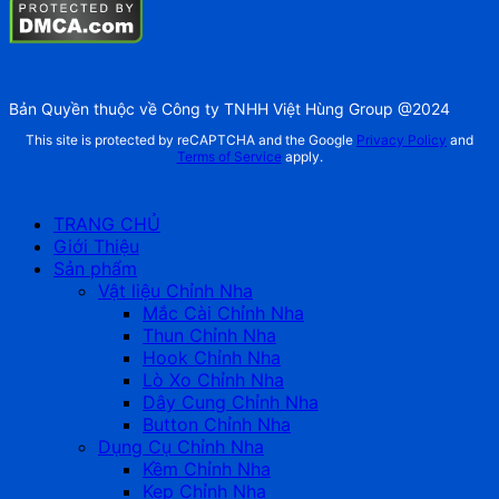
Bản Quyền thuộc về Công ty TNHH Việt Hùng Group @2024
This site is protected by reCAPTCHA and the Google
Privacy Policy
and
Terms of Service
apply.
TRANG CHỦ
Giới Thiệu
Sản phẩm
Vật liệu Chỉnh Nha
Mắc Cài Chỉnh Nha
Thun Chỉnh Nha
Hook Chỉnh Nha
Lò Xo Chỉnh Nha
Dây Cung Chỉnh Nha
Button Chỉnh Nha
Dụng Cụ Chỉnh Nha
Kềm Chỉnh Nha
Kẹp Chỉnh Nha