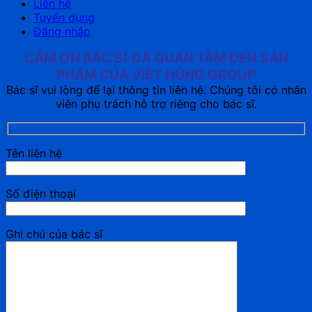
Liên hệ
Tuyển dụng
Đăng nhập
CẢM ƠN BÁC SĨ ĐÃ QUAN TÂM ĐẾN SẢN
PHẨM CỦA VIỆT HÙNG GROUP
Bác sĩ vui lòng để lại thông tin liên hệ. Chúng tôi có nhân
viên phụ trách hỗ trợ riêng cho bác sĩ.
Tên liên hệ
Số điện thoại
Ghi chú của bác sĩ