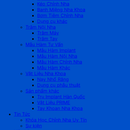
Kéo Chỉnh Nha
Banh Miệng Nha Khoa
Bơm Tiêm Chỉnh Nha
Dụng cụ khác
Trâm Nội Nha
Trâm Máy
Trâm Tay
Mẫu Hàm Tư Vấn
Mẫu Hàm Implant
Mẫu Hàm Nội Nha
Mẫu Hàm Chỉnh Nha
Mẫu Hàm Khác
Vật Liệu Nha Khoa
Nạy Nhổ Răng
Dụng cụ phẫu thuật
Sản phẩm khác
Trụ Implant Hàn Quốc
Vật Liệu PRIME
Tay Khoan Nha Khoa
Tin Tức
Khóa Học Chỉnh Nha Uy Tín
Sự kiện