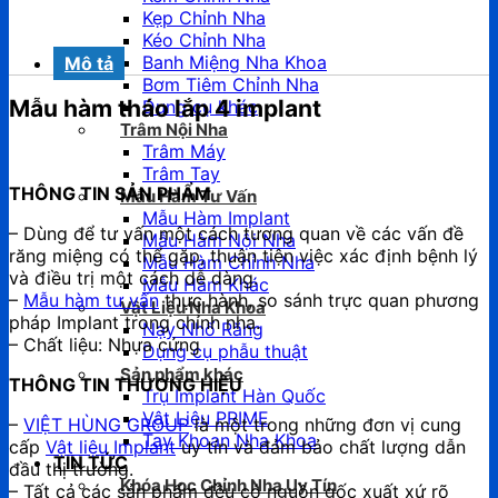
Kẹp Chỉnh Nha
Kéo Chỉnh Nha
Banh Miệng Nha Khoa
Mô tả
Bơm Tiêm Chỉnh Nha
Mẫu hàm tháo lắp 4 implant
Dụng cụ khác
Trâm Nội Nha
Trâm Máy
Trâm Tay
THÔNG TIN SẢN PHẨM
Mẫu Hàm Tư Vấn
Mẫu Hàm Implant
– Dùng để tư vấn một cách tương quan về các vấn đề
Mẫu Hàm Nội Nha
răng miệng có thể gặp, thuận tiện việc xác định bệnh lý
Mẫu Hàm Chỉnh Nha
và điều trị một cách dễ dàng.
Mẫu Hàm Khác
–
Mẫu hàm tư vấn
thực hành, so sánh trực quan phương
Vật Liệu Nha Khoa
pháp Implant trong chỉnh nha.
Nạy Nhổ Răng
– Chất liệu: Nhựa cứng
Dụng cụ phẫu thuật
Sản phẩm khác
THÔNG TIN THƯƠNG HIỆU
Trụ Implant Hàn Quốc
Vật Liệu PRIME
–
VIỆT HÙNG GROUP
là một trong những đơn vị cung
Tay Khoan Nha Khoa
cấp
Vật liệu Implant
uy tín và đảm bảo chất lượng dẫn
TIN TỨC
đầu thị trường.
Khóa Học Chỉnh Nha Uy Tín
– Tất cả các sản phẩm đều có nguồn gốc xuất xứ rõ