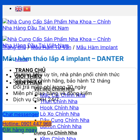
Chuyển
đến
nội
dung
Trang chủ
/
Mẫu Hàm Tư Vấn
/
Mẫu Hàm Implant
Mẫu hàm tháo lắp 4 implant – DANTER
Menu
TRANG CHỦ
Thương hiệu uy tín, nhà phân phối chính thức
GIỚI THIỆU
Sản phẩm chính hãng, bảo hành 12 tháng
SẢN PHẨM
Đổi trả miễn phí trong 30 ngày
Vật liệu Chỉnh Nha
Miễn phí giao hàng và đồng kiểm
Mắc Cài Chỉnh Nha
Dịch vụ CSKH 24/7
Thun Chỉnh Nha
Hook Chỉnh Nha
Lò Xo Chỉnh Nha
Chat messenger
Dây Cung Chỉnh Nha
Hotline: 0901 447 969
Button Chỉnh Nha
Đặt hàng ngay
Dụng Cụ Chỉnh Nha
Kềm Chỉnh Nha