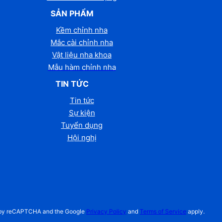
SẢN PHẨM
Kềm chỉnh nha
Mắc cài chỉnh nha
Vật liệu nha khoa
Mẫu hàm chỉnh nha
TIN TỨC
Tin tức
Sự kiện
Tuyển dụng
Hội nghị
ed by reCAPTCHA and the Google
Privacy Policy
and
Terms of Service
apply.