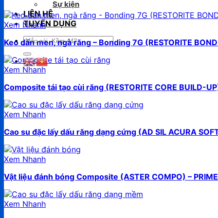
Sự kiện
LIÊN HỆ
TUYỂN DỤNG
Xem Nhanh
Tìm
Keo dán men, ngà răng – Bonding 7G (RESTORITE BOND
kiếm:
Xem Nhanh
Composite tái tạo cùi răng (RESTORITE CORE BUILD-UP
Xem Nhanh
Cao su đặc lấy dấu răng dạng cứng (AD SIL ACURA SO
Xem Nhanh
Vật liệu đánh bóng Composite (ASTER COMPO) – PRIME
Xem Nhanh