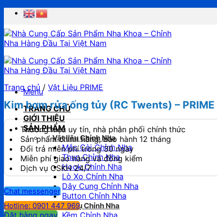
Chuyển
đến
nội
dung
Trang chủ
/
Vật Liệu PRIME
Menu
Kim bơm rửa ống tủy (RC Twents) – PRIME
TRANG CHỦ
GIỚI THIỆU
SẢN PHẨM
Thương hiệu uy tín, nhà phân phối chính thức
Vật liệu Chỉnh Nha
Sản phẩm chính hãng, bảo hành 12 tháng
Mắc Cài Chỉnh Nha
Đổi trả miễn phí trong 30 ngày
Thun Chỉnh Nha
Miễn phí giao hàng và đồng kiểm
Hook Chỉnh Nha
Dịch vụ CSKH 24/7
Lò Xo Chỉnh Nha
Dây Cung Chỉnh Nha
Chat messenger
Button Chỉnh Nha
Dụng Cụ Chỉnh Nha
Hotline: 0901 447 969
Kềm Chỉnh Nha
Đặt hàng ngay