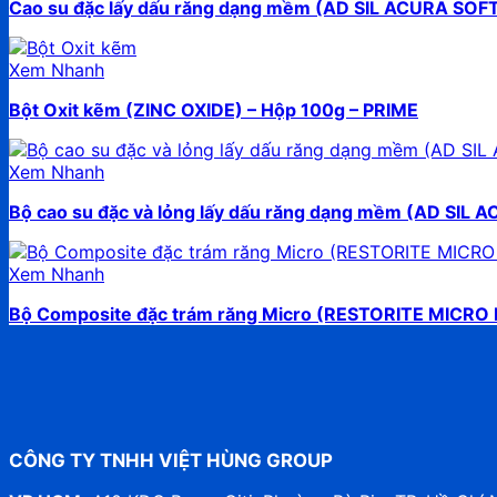
Cao su đặc lấy dấu răng dạng mềm (AD SIL ACURA SOF
Xem Nhanh
Bột Oxit kẽm (ZINC OXIDE) – Hộp 100g – PRIME
Xem Nhanh
Bộ cao su đặc và lỏng lấy dấu răng dạng mềm (AD SIL 
Xem Nhanh
Bộ Composite đặc trám răng Micro (RESTORITE MICRO 
CÔNG TY TNHH VIỆT HÙNG GROUP