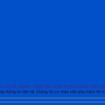
C SĨ ĐÃ QUAN TÂM ĐẾN SẢN PHẨM CỦA VIỆT 
 lại thông tin liên hệ. Chúng tôi có nhân viên phụ trách hỗ tr