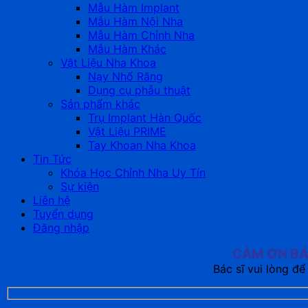
Mẫu Hàm Implant
Mẫu Hàm Nội Nha
Mẫu Hàm Chỉnh Nha
Mẫu Hàm Khác
Vật Liệu Nha Khoa
Nạy Nhổ Răng
Dụng cụ phẫu thuật
Sản phẩm khác
Trụ Implant Hàn Quốc
Vật Liệu PRIME
Tay Khoan Nha Khoa
Tin Tức
Khóa Học Chỉnh Nha Uy Tín
Sự kiện
Liên hệ
Tuyển dụng
Đăng nhập
CẢM ƠN BÁ
Bác sĩ vui lòng để