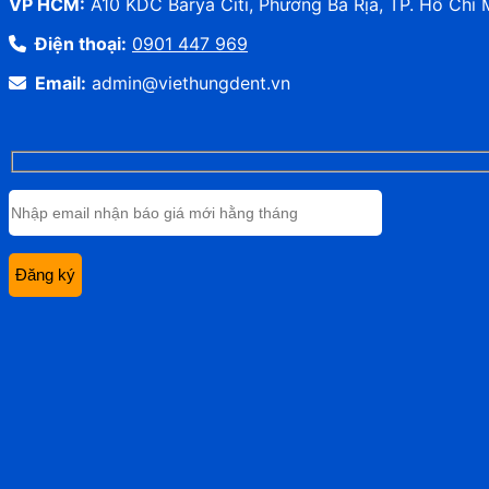
VP HCM:
A10 KDC Barya Citi, Phường Bà Rịa, TP. Hồ Chí 
Điện thoại:
0901 447 969
Email:
admin@viethungdent.vn