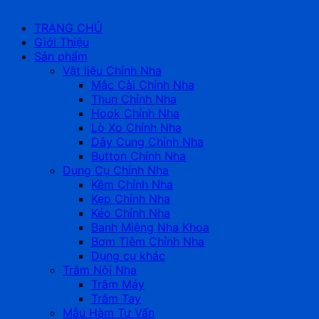
TRANG CHỦ
Giới Thiệu
Sản phẩm
Vật liệu Chỉnh Nha
Mắc Cài Chỉnh Nha
Thun Chỉnh Nha
Hook Chỉnh Nha
Lò Xo Chỉnh Nha
Dây Cung Chỉnh Nha
Button Chỉnh Nha
Dụng Cụ Chỉnh Nha
Kềm Chỉnh Nha
Kẹp Chỉnh Nha
Kéo Chỉnh Nha
Banh Miệng Nha Khoa
Bơm Tiêm Chỉnh Nha
Dụng cụ khác
Trâm Nội Nha
Trâm Máy
Trâm Tay
Mẫu Hàm Tư Vấn