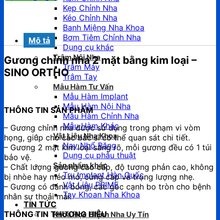
Kẹp Chỉnh Nha
Kéo Chỉnh Nha
Banh Miệng Nha Khoa
Bơm Tiêm Chỉnh Nha
Mô tả
Dụng cụ khác
Trâm Nội Nha
Gương chỉnh nha 2 mặt bằng kim loại –
Trâm Máy
SINO ORTHO
Trâm Tay
Mẫu Hàm Tư Vấn
Mẫu Hàm Implant
Mẫu Hàm Nội Nha
THÔNG TIN SẢN PHẨM
Mẫu Hàm Chỉnh Nha
Mẫu Hàm Khác
– Gương chỉnh nha được sử dụng trong phạm vi vòm
Vật Liệu Nha Khoa
họng, giúp cho các bác sĩ có thể quan sát chi tiết.
Nạy Nhổ Răng
– Gương 2 mặt kim loại sáng rõ, mỗi gương đều có 1 túi
Dụng cụ phẫu thuật
bảo vệ.
Sản phẩm khác
– Chất lượng gương cao cấp, độ tương phản cao, không
Trụ Implant Hàn Quốc
bị nhòe hay méo mó, cứng cáp và trọng lượng nhẹ.
Vật Liệu PRIME
– Gương có đánh bóng, các góc cạnh bo tròn cho bệnh
Tay Khoan Nha Khoa
nhân sự thoải mái.
TIN TỨC
THÔNG TIN THƯƠNG HIỆU
Khóa Học Chỉnh Nha Uy Tín