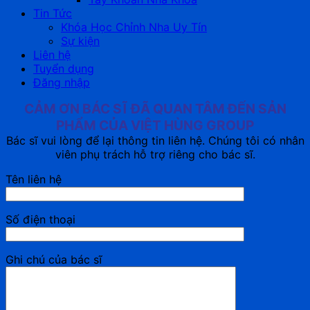
Tin Tức
Khóa Học Chỉnh Nha Uy Tín
Sự kiện
Liên hệ
Tuyển dụng
Đăng nhập
CẢM ƠN BÁC SĨ ĐÃ QUAN TÂM ĐẾN SẢN
PHẨM CỦA VIỆT HÙNG GROUP
Bác sĩ vui lòng để lại thông tin liên hệ. Chúng tôi có nhân
viên phụ trách hỗ trợ riêng cho bác sĩ.
Tên liên hệ
Số điện thoại
Ghi chú của bác sĩ