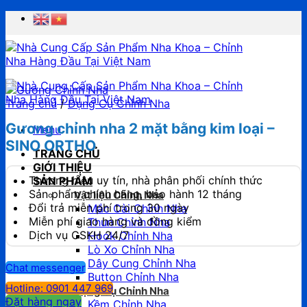
Chuyển
đến
nội
dung
Trang chủ
/
Dụng Cụ Chỉnh Nha
Gương chỉnh nha 2 mặt bằng kim loại –
Menu
SINO ORTHO
TRANG CHỦ
GIỚI THIỆU
Thương hiệu uy tín, nhà phân phối chính thức
SẢN PHẨM
Sản phẩm chính hãng, bảo hành 12 tháng
Vật liệu Chỉnh Nha
Đổi trả miễn phí trong 30 ngày
Mắc Cài Chỉnh Nha
Miễn phí giao hàng và đồng kiểm
Thun Chỉnh Nha
Dịch vụ CSKH 24/7
Hook Chỉnh Nha
Lò Xo Chỉnh Nha
Dây Cung Chỉnh Nha
Chat messenger
Button Chỉnh Nha
Hotline: 0901 447 969
Dụng Cụ Chỉnh Nha
Đặt hàng ngay
Kềm Chỉnh Nha