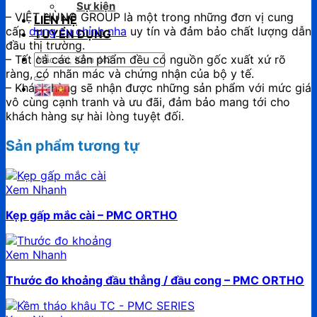
Sự kiện
– VIỆT HÙNG GROUP là một trong những đơn vị cung
LIÊN HỆ
cấp
dụng cụ chỉnh nha
uy tín và đảm bảo chất lượng dẫn
TUYỂN DỤNG
đầu thị trường.
Tìm
– Tất cả các sản phẩm đều có nguồn gốc xuất xứ rõ
kiếm:
ràng, có nhãn mác và chứng nhận của bộ y tế.
– Khách hàng sẽ nhận được những sản phẩm với mức giá
vô cùng cạnh tranh và ưu đãi, đảm bảo mang tới cho
khách hàng sự hài lòng tuyệt đối.
Sản phẩm tương tự
Xem Nhanh
Kẹp gấp mắc cài – PMC ORTHO
Xem Nhanh
Thước đo khoảng đầu thẳng / đầu cong – PMC ORTHO