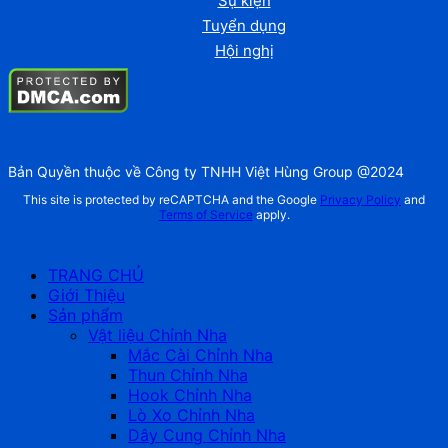
Sự kiện
Tuyển dụng
Hội nghị
Bản Quyền thuộc về Công ty TNHH Việt Hùng Group @2024
This site is protected by reCAPTCHA and the Google
Privacy Policy
and
Terms of Service
apply.
TRANG CHỦ
Giới Thiệu
Sản phẩm
Vật liệu Chỉnh Nha
Mắc Cài Chỉnh Nha
Thun Chỉnh Nha
Hook Chỉnh Nha
Lò Xo Chỉnh Nha
Dây Cung Chỉnh Nha