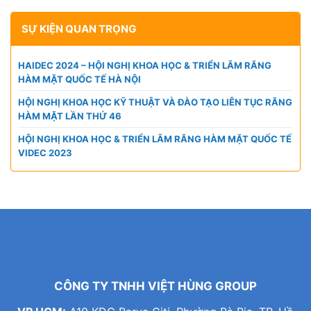
SỰ KIỆN QUAN TRỌNG
HAIDEC 2024 – HỘI NGHỊ KHOA HỌC & TRIỂN LÃM RĂNG
HÀM MẶT QUỐC TẾ HÀ NỘI
HỘI NGHỊ KHOA HỌC KỸ THUẬT VÀ ĐÀO TẠO LIÊN TỤC RĂNG
HÀM MẶT LẦN THỨ 46
HỘI NGHỊ KHOA HỌC & TRIỂN LÃM RĂNG HÀM MẶT QUỐC TẾ
VIDEC 2023
CÔNG TY TNHH VIỆT HÙNG GROUP