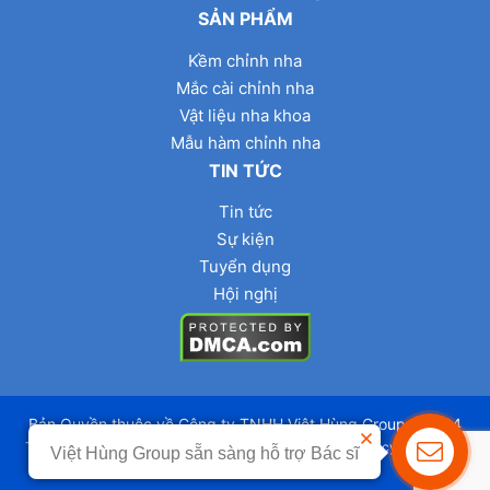
SẢN PHẨM
Kềm chỉnh nha
Mắc cài chỉnh nha
Vật liệu nha khoa
Mẫu hàm chỉnh nha
TIN TỨC
Tin tức
Sự kiện
Tuyển dụng
Hội nghị
Bản Quyền thuộc về Công ty TNHH Việt Hùng Group @2024
This site is protected by reCAPTCHA and the Google
Privacy Policy
and
Việt Hùng Group sẵn sàng hỗ trợ Bác sĩ
Terms of Service
apply.