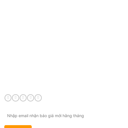
CÔNG TY TNHH VIỆT HÙNG GROUP
VP HCM:
A10 KDC Barya Citi, Phường Bà Rịa, TP. Hồ
Chí Minh, Việt Nam
Điện thoại:
0901 447 969
Email:
admin@viethungdent.vn